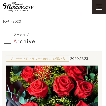
TOP
>
2020
アーカイブ
A
rchive
2020.12.23
プリザーブドフラワーのかしこい選び方