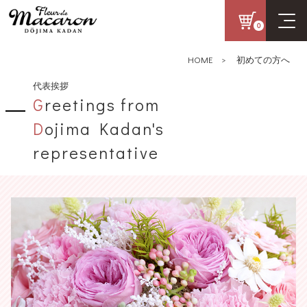
0
HOME
>
初めての方へ
代表挨拶
G
reetings from
D
ojima Kadan's
representative