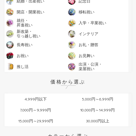
結婚・出産祝い
記念日
開店・開業祝い
移転祝い
就任・
入学・卒業祝い
昇進祝い
新改築・
インテリア
引っ越し祝い
長寿祝い
お礼・贈答
お祝い
お見舞い
出演・公演・
推し活
楽屋祝い
価格
から選ぶ
4,999円以下
5,000円～6,999円
7,000円～9,999円
10,000円～14,999円
15,000円～29,999円
30,000円以上
カラー
から選ぶ