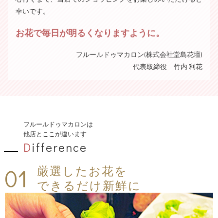
幸いです。
お花で毎日が明るくなりますように。
フルールドゥマカロン(株式会社堂島花壇)
代表取締役 竹内 利花
フルールドゥマカロンは
他店とここが違います
D
ifference
01
厳選したお花を
できるだけ新鮮に