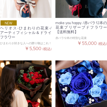
make you happy /赤バラ12本の
NEW
花束プリザーブドフラワー
ヘリオス-ひまわりの花束-/
【送料無料】
アーティフィシャル＆ドライ
フラワー
赤バラ12本の特別な花束
￥55,000
ひまわりが好きな人への贈り物はこれ！
(税込)
￥5,500
(税込)