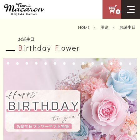
0
HOME
>
用途
>
お誕生日
お誕生日
B
irthday
F
lower