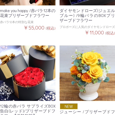
make you happy /赤バラ12本の
ダイヤモンドローズ(ジュエル
花束プリザーブドフラワー
ブルー) /9輪バラのBOXプリ
ザーブドフラワー
赤バラ12本の特別な花束
￥55,000
プロポーズに人気のダイヤモンドローズ
(税込)
￥11,000
(税込)
12輪の赤バラ サプライズBOX
NEW
告白(レッド)/プリザーブドフ
ジューシー /プリザーブドフ