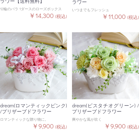
ラワー【送料無料】
ラワー
12輪のバラ 1ダースのローズボックス
いつまでもフレッシュ
￥14,300
￥11,000
(税込)
(税込)
dream(ロマンティックピンク)
dream(ピスタチオグリーン) /
/プリザーブドフラワー
プリザーブドフラワー
ロマンティックな贈り物に。
爽やかな風が吹く
￥9,900
￥9,900
(税込)
(税込)