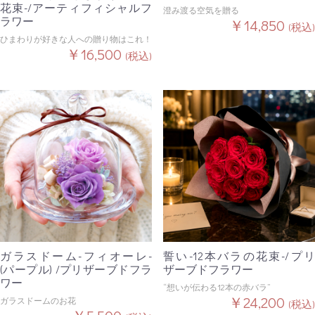
花束-/アーティフィシャルフ
澄み渡る空気を贈る
ラワー
￥14,850
(税込)
ひまわりが好きな人への贈り物はこれ！
￥16,500
(税込)
ガラスドーム-フィオーレ-
誓い-12本バラの花束-/プリ
(パープル) /プリザーブドフラ
ザーブドフラワー
ワー
“想いが伝わる12本の赤バラ”
￥24,200
ガラスドームのお花
(税込)