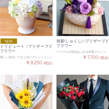
祝紫(しゅくし) /プリザーブド
NEW
フラワー
トリビュート /プリザーブド
フラワー
パープルの気品あふれる和風アレンジ
￥7,700
優しい色合いでまとめたアレンジメント
(税込)
￥8,250
(税込)