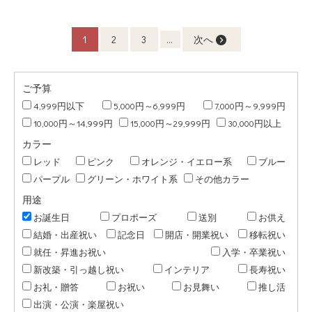
1
2
3
...
次へ
ご予算
4,999円以下
5,000円～6,999円
7,000円～9,999円
10,000円～14,999円
15,000円～29,999円
30,000円以上
カラー
レッド
ピンク
オレンジ・イエロー系
ブルー
パープル
グリーン・ホワイト系
その他カラー
用途
お誕生日
プロポーズ
送別
お供え
結婚・出産祝い
記念日
開店・開業祝い
移転祝い
就任・昇進お祝い
入学・卒業祝い
新改築・引っ越し祝い
インテリア
長寿祝い
お礼・贈答
お祝い
お見舞い
推し活
出演・公演・楽屋祝い