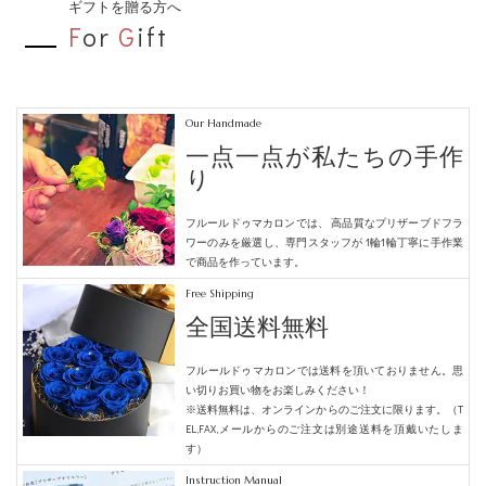
ギフトを贈る方へ
F
or
G
ift
Our Handmade
一点一点が私たちの手作
り
フルールドゥマカロンでは、
高品質なプリザーブドフラ
ワーのみを厳選し、専門スタッフが
1輪1輪丁寧に手作業
で商品を作っています。
Free Shipping
全国送料無料
フルールドゥマカロンでは送料を頂いておりません。
思
い切りお買い物をお楽しみください！
※送料無料は、オンラインからのご注文に限ります。（T
EL,FAX,メールからのご注文は別途送料を頂戴いたしま
す）
Instruction Manual