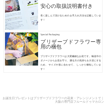
安心の取扱説明書付き
長く楽しんで頂けるための
お手入れ方法を記載していま
す！
Special Packaging
プリザーブドフラワー専
用の梱包
プリザーブドフラワーは
大変繊細なお花です。
輸送中の
ダメージからお花を守り、
贈る方の気持ちを大切にする
ため、
サイズや形に合わせて、
しっかり梱包していま
す！
お誕生日プレゼントはプリザーブドフラワーの花束・アレンジメントで｜
大阪の専門店フルールドゥマカロン