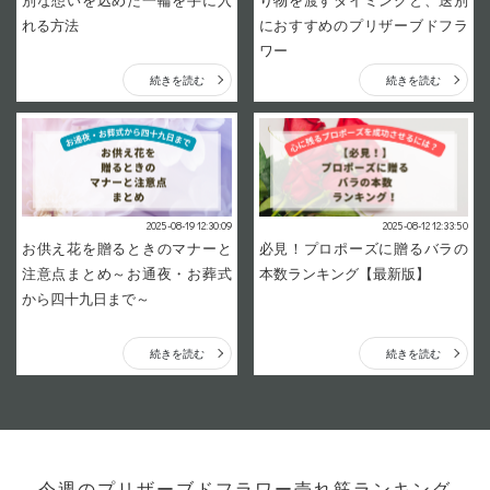
別な想いを込めた一輪を手に入
り物を渡すタイミングと、送別
れる方法
におすすめのプリザーブドフラ
ワー
続きを読む
続きを読む
2025-08-19 12:30:09
2025-08-12 12:33:50
お供え花を贈るときのマナーと
必見！プロポーズに贈るバラの
注意点まとめ～お通夜・お葬式
本数ランキング【最新版】
から四十九日まで～
続きを読む
続きを読む
今週のプリザーブドフラワー売れ筋ランキング