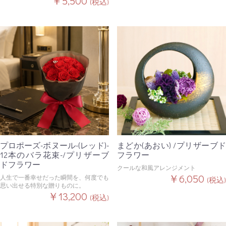
￥5,500
(税込)
プロポーズ-ボヌール-(レッド)-
まどか(あおい) /プリザーブド
12本のバラ花束-/プリザーブ
フラワー
ドフラワー
クールな和風アレンジメント
￥6,050
人生で一番幸せだった瞬間を、何度でも
(税込)
思い出せる特別な贈りものに。
￥13,200
(税込)