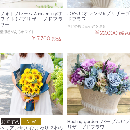
フォトフレーム-Anniversary(ホ
JOYFUL(オレンジ)/プリザーブ
ワイト) /プリザーブドフラ
ドフラワー
ワー
喜びの席に華やぎを贈る
￥22,000
清潔感があるホワイト
(税込)
￥7,700
(税込)
Healing garden (パープル) /プ
おすすめ
NEW
リザーブドフラワー
ヘリアンサス-ひまわり12本の