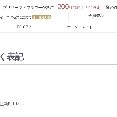
200
プリザーブドフラワーが常時
種類以上の品揃え
通販実
会員登録
定)
12:00迄
のご注文で
当日発送可能
用途で選ぶ
オーダーメイド
く表記
町1-14-41