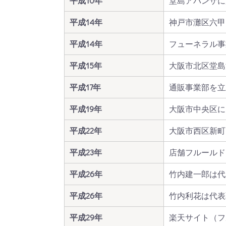
平成10年
堂島アバンザに
平成14年
神戸市灘区六甲
平成14年
フューネラル事
平成15年
大阪市北区堂島
平成17年
通販事業部を立
平成19年
大阪市中央区に
平成22年
大阪市西区新町
平成23年
店舗フルールド
平成26年
竹内建一郎は代
平成26年
竹内利花は代表
平成29年
楽天サイト（フ