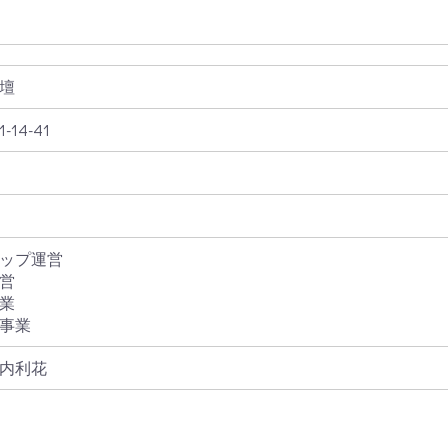
壇
14-41
ップ運営
営
業
事業
内利花