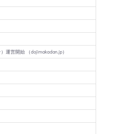
）運営開始 （
dojimakadan.jp
）