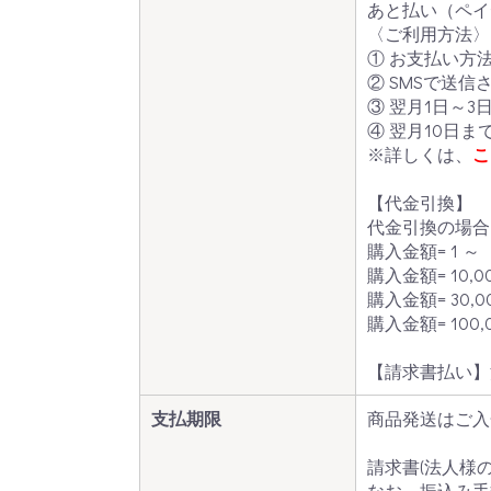
あと払い（ペイ
〈ご利用方法〉
① お支払い方
② SMSで送
③ 翌月1日～
④ 翌月10日
※詳しくは、
こ
【代金引換】
代金引換の場合
購入金額=
1 ～ 
購入金額=
10,0
購入金額=
30,0
購入金額=
100,
【請求書払い】
支払期限
商品発送はご入
請求書(法人様
なお、振込み手