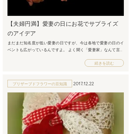
那さま”からもらうのは特別嬉しいことなんです！ 理由②男性が
お花を渡す機会が少ない 「お花をプレゼントしてくれる男性」は
とても少ないです！ お花屋さんにいくことが恥ずかしいんだろう
【夫婦円満】愛妻の日にお花でサプライズ
な・・・ と女性は気付いています！だからこそ、 男性が自分のた
めにお花を選んでくれたことはとっても嬉しいんです！ 理由③お
のアイデア
花は”毎回違うプレゼント”になる 一括りに”花の贈り物”といって
まだまだ知名度が低い愛妻の日ですが、今は各地で愛妻の日のイ
も、お花の種類は豊富にあります。 「この前は赤いバラだったか
ベントも広がっているんですよ。 よく聞く「愛妻家」なんて言う
ら、今回はピンクのガーベラにしてみよう！」 など、色やお花の
言い方は日本独自なのかもしれませんが素敵な響きですね！！ 奥
種類が違えば、同じ”お花の贈り物”でも毎回印象は変わるので、
続きを読む
様が毎日作るお弁当を「愛妻弁当」とも言ったり・・・ お互いが
”毎回違うものをもらっているような気分になる”のです！ いかが
お互いを信頼し、感謝しあっているからこその言い回しなんです
ですか？ 「継続は力なり」ということわざがあるように、 記念日
ね。 愛する妻・・・素敵な言葉です。 愛妻の日、１月３１日は
ごとに何かをしてくれるということは、特別嬉しさを感じるもの
2017.12.22
プリザーブドフラワーの豆知識
パートナーを想いご夫婦で楽しく過ごす日にしていただけたらと
ですよね！ 「記念日ごとにうちの旦那、お花くれるの～！」 なん
思います。 今回は愛妻の日のサプライズプレゼントを考えてみま
て奥さまはお友達に自慢したいはずですよ・・・♡ お花をあげる
した こんな話をよく聞きます。お花一輪でもプレゼントしてくれ
時の”秘密のテクニック”は？ お花をあげる時に”奥様をは喜ばせる
たら・・・ 奥様は少し寂しい気持ちになっているのかもしれませ
テクニック”は３つ！ 二人きりのところで渡す！ 人が大勢いるとこ
ん。 ならば今度の愛妻の日にはサプライズプレゼントで奥様を
ろよりは、二人っきりのタイミングで渡してみてください。 いつ
ビックリさせるのはどうでしょ うか・・・ 奥様が望んでいるサプ
もの生活の中にある”特別”が奥様の心をつかみます！ 渡す時は
ライズプレゼントはけして高価なものではないと思います！ 時
「ひとことor花言葉」を必ず添える！ 恥ずかしいから・・・と、
間！・・・家事からの解放 会話！・・・聞いてもらいたいことが
何も言わずに渡してしまうのは とってももったいないです！ 「い