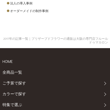
言葉 文例 I love you. 「私はあなたを愛しています」たったの一
法人の導入事例
言。シンプルかつ直球な愛の言葉です！ I’ｍ always thinking about y
オーダーメイドの制作事例
ou and I love you so much. 「私はいつもあなたのことを考えてい
て、とても愛しています」 Thank you for being a wonderful wife.Yo
u’re the most special woman to me. 「僕のすばらしい妻でいてくれて
ありがとう。あなたは僕の一番特別な女性です」 Thank you for alw
ays supporting me！ 「いつも僕を支えてくれてありがとう！」恥
2017年の記事一覧｜プリザーブドフラワーの通販は大阪の専門店フルール
ずかしがり屋の旦那さんもさりげなく伝えやすいメッセージです
ドゥマカロン
ね。 まとめ いかがでしたか？大切な妻に日頃の感謝を伝えるメッ
セージ文例を今回は紹介しました。愛する妻にお手紙を添えたプ
レゼントを用意してみませんか？特別な時にプレゼントされて嬉
HOME
しいのがお花です。家の中にそっと飾るだけで忙しい毎日に癒し
を与えてくれます。 お花の中でも長持ちして人気なのが枯れない
全商品一覧
お花・プリザーブドフラワー！お手紙に添えるプレゼントに最適
なプリザーブドフラワーをご紹介します。 奥様ににおすすめのプ
ご予算で探す
リザーブドフラワー３選！ 誓い-12本バラの花束-/プリザーブドフ
ラワー海外では12本のバラを恋人に贈ると幸せになれるという素敵
カラーで探す
な言い伝えがあります。それぞれのバラには1本ずつ、「感謝、誠
実、幸福、信頼、希望、愛情、情熱、真実、尊敬、栄光、努力、
特集で選ぶ
永遠」という特別な意味が込められており、プロポーズや結婚