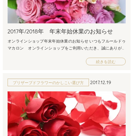
※銀行振込・郵便振替でのお支払いに関しては、12月22日（金）の
持ちを贈る日です。ぜひ喜んでくれるようなプレゼントを贈って
15時までの事前入金の必要がございます。 お支払いが確認出来な
あげてくださいね。 愛妻のプリザーブドフラワー特集はこちらか
い場合は、12月25日（月）以降～の発送となります。 フルール
ら↓
ドゥマカロンのフラワーギフトは、 200種類以上のプリザーブドフ
////////////////////////////////////////////////////////////////////////////////////
2017年/2018年 年末年始休業のお知らせ
ラワーから、 様々なシチュエーションにぴったりなお花をご用意
プリザーブドフラワーの品ぞろえが常時２００種類以上！ フルー
しております。 当日お届けに間に合うよう、スタッフ一同発送準
ルドゥマカロン プリザーブドフラワー通販専門店 所在地：〒550
オンラインショップ年末年始休業のお知らせ いつもフルールドゥ
備中ですので、 ぜひ当店のプリザーブドフラワーをご検討くださ
-0013 大阪府大阪市西区新町1-14-41 フリーダイヤル：0120-870-096
マカロン オンラインショップをご利用いただき、誠にありがと
い！ 【フルールドゥマカロン プリザーブドフラワー専門オンラ
電話：06-6536-2387 FAX：06-6536-2283 営業時間：平日9:00～18:00
うございます。 誠に勝手ながら、当店では下記の期間を年末年始
インショップ クリスマス特集】 ◎贈り物にお悩みの方、ご不
(土・日・祝休日) メールアドレス：info@dojimakadan.com
続きを読む
休業日とさせていただきます。 お客様には大変ご迷惑をお掛けい
明な点がある方はお気軽にご相談ください。 ＜お電話でのお問合
////////////////////////////////////////////////////////////////////////////////////
たしますが、何卒ご了承くださいますようお願い申し上げます。
せ＞ 06-6543-8783（平日９時～１８時） 生花のご注文はこちら
——————————————————————— 【年末年始休業日】 2017年12
から フルールドゥマカロンでは生花専門のオンラインショップも
2017.12.19
プリザーブドフラワーのかしこい選び方
月28日(木)～2018年1月3日(水) ※業務開始は1月4日（木）からとな
運営しております。 定番の花束やアレンジ、最近流行のボックス
ります。 ——————————————————————— この期間は出荷業務
フラワーやハーバリウムまで多数取り揃えておりますので、 こち
を休止させていただきます。 オンラインショップ上でのご注文は
らもぜひご利用下さいませ♪ 【生花専門オンラインショップ】 ※
可能でございますので、 ぜひ上記期間中も当店オンラインショッ
【生花専門オンラインショップ】のご注文締め切りや配送条件は
プをご利用下さいませ。 なお、商品の発送は1月4日（木）以降順
プリザーブドフラワー専門店と異なる場合がございます。
時お届けさせていただきます。 また、注文・発送等のお問い合せ
////////////////////////////////////////////////////////////////////////////////////
に関しても、 1月4日以降からのご返信とさせていただきます。 予
プリザーブドフラワーの品ぞろえが常時２００種類以上！ フルー
めご了承下さいませ。 お客様にはご不便をお掛け致しますが、 来
ルドゥマカロン プリザーブドフラワー通販専門店 所在地：〒550