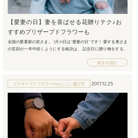
にするなど工夫すると、見た目もよくて愛情も倍増ですね♪ 食卓に
-0013 大阪府大阪市西区新町1-14-41 電話：06-6543-8783 FAX：06-65
プラス１アイテム♪ さあ、お料理ができたら、仕上げにお花のプレ
43-8784 営業時間：平日9:00～18:00 (土・日・祝休日) メールアド
ゼントはいかがですか？ お料理はなくなってしまいますが、記念
レス：info@dojimakadan.jp お問い合せフォーム：https://www.dojima
【愛妻の日】妻を喜ばせる花贈りテク♪お
に残るプリザーブドフラワーは いつまでも今日という日を色褪せ
kadan.jp/contact/
ず残しておいてくれます どうぞ素敵な愛妻の日をお過ごしくださ
////////////////////////////////////////////////////////////////////////////////////
すすめプリザーブドフラワーも
いね♪♪♪
全国の愛妻家の皆さま。 1月31日は”愛妻の日”です！ 愛する奥さま
////////////////////////////////////////////////////////////////////////////////////
の笑顔が一年中続くようにする秘訣は、 記念日に贈り物をするこ
プリザーブドフラワーの品ぞろえが常時２００種類以上！ フルー
とかもしれません！ 簡単なようで難しいプレゼント選びですが、
ルドゥマカロン プリザーブドフラワー通販専門店 所在地：〒550
続きを読む
おすすめはお花です。 その理由とお花を渡す際に奥様に喜んでも
-0013 大阪府大阪市西区新町1-14-41 電話：06-6543-8783 FAX：06-65
らうための ”花贈りテクニック”をご紹介いたします！ ぜひご参考
43-8784 営業時間：平日9:00～18:00 (土・日・祝休日) メールアド
ください♪ 愛妻の日に”お花”がおすすめなワケ 愛妻の日には奥様が
レス：info@dojimakadan.jp お問い合せフォーム：https://www.dojima
2017.12.25
プリザーブドフラワーのかしこい選び方
喜ぶものを贈りたい。 そこでおすすめなのが”お花”です！ 理由
kadan.jp/contact/
は、３つあります↓↓ ①”妻”になるとお花をもらう機会が少ない ②
////////////////////////////////////////////////////////////////////////////////////
男性がお花を渡す機会が少ない ③お花は”毎回違うプレゼント”に
なる 理由①”妻”になるとお花をもらう機会が少ない ”妻”になる前
は、お友達との誕生日会でお花をもらったり、 まだ彼氏だった”旦
那さま”にプロポーズでお花をもらったりと たくさんお花をもらう
機会があったかもしれません。 ですが”妻”になるとそんな機会も
減ってしまいます・・・ そのため、なかなかもらえないお花を ”旦