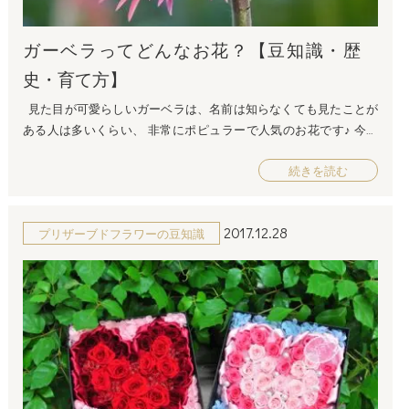
ガーベラってどんなお花？【豆知識・歴
史・育て方】
見た目が可愛らしいガーベラは、名前は知らなくても見たことが
ある人は多いくらい、 非常にポピュラーで人気のお花です♪ 今回
は、そんなガーベラの魅力と豆知識のお話です＾＾ ガーベラの歴
続きを読む
史 ガーベラは、バラや菊の次に種類がたくさんあります 一口にピ
ンクといっても、淡いピンクからショッキングピンクまでさまざ
ま、 また、中心が黒いか白いかだけでも印象が変わります 花びら
2017.12.28
プリザーブドフラワーの豆知識
の形も、先端が丸くて細長い一般的な形のものや スパイダー品種
と呼ばれる花びらが糸のようになっているものがあります ガーベ
ラの育て方 ・購入するときの注意点 こんなガーベラは危険です↓↓
中心がぼやけていたり、花びらがそっていたりすると要注意です
茎が真っすぐでしっかりしているものを選びましょう ガーベラの
茎は曲がりやすいので、可能であればお花屋さんでワイヤーを巻
いてもらいましょう ・水の管理（切り花） ガーベラは茎が腐りや
すいので、切り花だとたくさんのお水につける必要はありません
花瓶に２センチくらいお水を入れて、茎を斜めにカットするとお