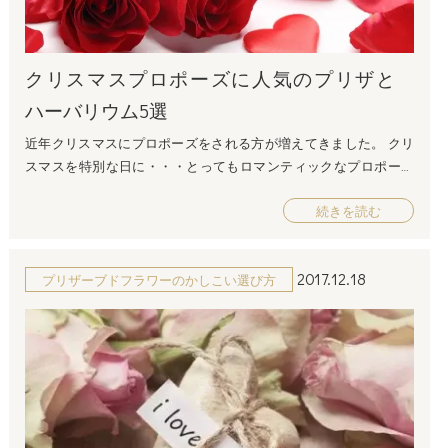
年も、フルールドゥマカロン オンラインショップを何卒よろし
-0013 大阪府大阪市西区新町1-14-41 フリーダイヤル：0120-870-096
くお願い申し上げます。
電話：06-6536-2387 FAX：06-6536-2283 営業時間：平日9:00～18:00
////////////////////////////////////////////////////////////////////////////////////
(土・日・祝休日) メールアドレス：info@dojimakadan.com
クリスマスプロポーズに人気のプリザと
プリザーブドフラワーの品ぞろえが常時２００種類以上！ フルー
////////////////////////////////////////////////////////////////////////////////////
ルドゥマカロン プリザーブドフラワー通販専門店 所在地：〒550
ハーバリウム5選
-0013 大阪府大阪市西区新町1-14-41 電話：06-6543-8783 FAX：06-65
近年クリスマスにプロポーズをされる方が増えてきました。 クリ
43-8784 営業時間：平日9:00～18:00 (土・日・祝休日) メールアド
スマスを特別な日に・・・とってもロマンティックなプロポーズ
レス：info@dojimakadan.jp お問い合せフォーム：https://www.dojima
ですね。 街はキラキラのイルミネーションに包まれ、クリスマス
kadan.jp/contact/
続きを読む
ソングが気持ちをワクワクさせます。 こんな素敵な日にプロポー
////////////////////////////////////////////////////////////////////////////////////
ズ・・・きっと、ずーっと心に残るプロポーズになることと思い
ます。 この時期フルールドゥマカロンでも、プロポーズ用のお花
2017.12.18
プリザーブドフラワーのかしこい選び方
のご注文をたくさんいただきます。 そのなかで、プロポーズに大
人気のお花ランキング！！！をご紹介します。 まだプレゼントに
迷われている方必見です！ プロポーズに大人気のお花ランキング
人気№１ ダイヤモンドローズ（Ｒ） フルールドゥマカロン不動
の人気№１です。 煌くダイヤモンドの粒子が特別な日のための贈
り物にぴったりです。 ＢＯＸの蓋を開ける時のサプライズ感が女
子にはたまりません。 人気№２ Ａｍｏｕｒ アムール（Ｒ） こ
ちらもダイヤモンドローズを使い、ガラスドームで透明感ある仕