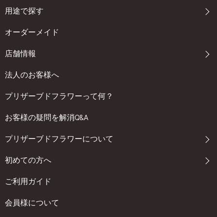
式、記念日でのプレゼントとして大変人気があります。大切な人
用途で探す
へ気持ちを伝えるタイミングは様々、記念日、結婚記念日、お誕
生日、いい夫婦の日、クリスマス、バレンタインデー、などの中
オーダーメイド
で一年で１度でも美しいバラを贈ってみませんか？ラッピングを
店舗情報
外して花瓶に飾れば素敵なインテリアフラワーとして長く楽しん
でいただけます。 愛をこめて花束を /フレーム型プリザーブドフラ
法人のお客様へ
ワーフレームの中で美しく咲き誇る赤バラと、ナチュラルな花た
ちを束ねた花束は、恋人へのプロポーズや結婚記念日など、特別
プリザーブドフラワーって何？
な日に人気のモチーフです。華やかなフレームアレンジは、サプ
ライズプレゼントや結婚式のお祝い、ご両親への贈呈用の贈り物
お客様の疑問を解消Q&A
としても喜ばれます。フレームの前面にはガラスを使用していま
すので、繊細なプリザーブドフラワーをほこりや湿気から守り、
プリザーブドフラワーについて
より長くお花を楽しむことができます。 everlasting love /赤バラ50
本のボックスプリザーブドフラワー50輪のバラの花言葉は「永
初めての方へ
遠」。「私の愛は永遠です」「あなたと永遠に共に過ごしたい」
などの愛のメッセージを伝えるのにふさわしい最高のサプライズ
ご利用ガイド
プレゼントになるはず。もっとも大輪のバラ6輪には、愛のバラ
「ダイヤモンドローズ」を使用しています。6輪のバラの花言葉は
会員様について
「お互いに敬い、愛し、分かち合いましょう」。2人が共に生きる