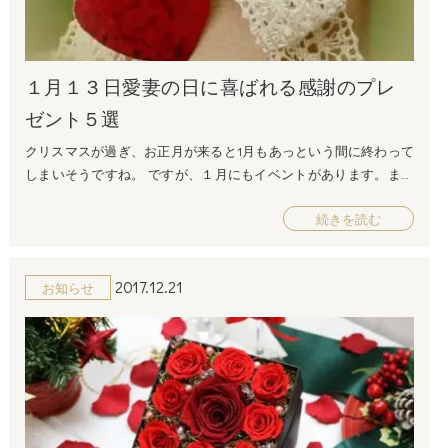
いっぱい これは少しの工夫で解決できるものだと思います・・・
つもありがとう」やその花の「花言葉」を添えると 奥さまはとっ
昔の気持ちを思い出して 奥様は女性なんです・・・奥様を一人の
ても喜びます。 例えば、バラなら「愛してる」ダリアなら「感
女性として考えたプレゼント選びが重要です！！ はじめにお話し
謝」 という意味があるんだよ一言添えてください♪ 女性の大好
１月１３日愛妻の日に喜ばれる感謝のプレ
ましたように、花一輪でも・・・が奥様の正直な気持ちなのかも
物！サプライズを忘れない！ 少しのサプライズが嬉しいもので
しれないですね。 結婚前は色んな所にデートに誘い、奥様を女性
す！ 例えば、 ・奥さんが出かけている間に準備して帰ってきたら
ゼント５選
として喜ばすことをいつも考えていませんでしたか？ 彼女と呼ん
お花が置いてある！ ・郵送で届くようにして受け取ってもらう！
クリスマスが過ぎ、お正月が来ると1月もあっという間に終わって
でいた頃の気持ちになって、ビックリさせてあげてください。 妻
・お仕事帰りにあえてインターホンを鳴らして奥さんに扉を開け
しまいそうですね。 ですが、１月にもイベントがあります。まだ
が貰って嬉しい物 女性が貰って嬉しい物には、指輪やネックレス
てもらい玄関で渡す！ 以上が奥さまを喜ばせる”花贈りテクニッ
まだ知っている人は少ないかもしれませんが、1月31日は語呂合わ
などのアクセサリー、そしてお花という方が多いようです。 アク
ク”です！ どれか１つでも実践してみてはいかがでしょうか？ 愛妻
続きを読む
せで「愛妻の日」です。 「愛妻の日」は世の中のご主人様がどれ
セサリーの選び方がわからない方は、お花のプレゼントはいかが
の日におすすめなプリザーブドフラワーは？ では、実際にどんな
だけ奥様を愛しているのかを証明する日でもあります。 そこで、
でしょうか？ お花はとっても特別感を感じる贈り物です。 海外で
お花をプレゼントすればいいのでしょうか？ そこで、愛妻の日に
いつも家事、育児で大変な奥様に「ありがとう」の気持ちを込め
は男性は何かにつけてお花を贈るという習慣がありますが、日本
おすすめなプリザーブドフラワーをご紹介いたします！ 赤いバラ
2017.12.21
お知らせ
てプレゼントを贈りませんか。 愛妻の日に人気のプレゼントを調
ではまだそのように日常生活にお花を贈るということは少ないの
は人気No. 1！ 愛を伝える贈り物に人気なのは”赤いバラ”。 もちろ
べてみました。 是非参考にしてくださいね。 愛妻の日の贈りも
で、プレゼントにはうってつけです。 いかがでしょうか、今年の
ん、愛妻の日にもおすすめです。 日頃なかなか言えない気持ちを
の ５選 感謝の言葉 愛妻の日こそ、ここは滅多に言うことのない
愛妻の日にはお花を眺めながら、お二人で時間を共有しあいほっ
赤いバラのプリザーブドフラワーに託して プレゼントしてみては
感謝の言葉、「いつもありがとう」と伝えてみませんか。 感謝の
こりと過ごしていただけたらと思います。
いかがでしょうか？ ピンクのお花が可愛い奥さまにぴったりなア
言葉と、手作り料理などを贈ると、より一層喜ばれると思いま
////////////////////////////////////////////////////////////////////////////////////
レンジメント 大輪のバラはまるで宝物のよう。 ナチュラルなバス
す。 奥さまの代わりに1日家事 毎日、家事や育児で忙しい奥さま
プリザーブドフラワーの品ぞろえが常時２００種類以上！ フルー
ケットにお花を詰め込んだ 可愛いプリザーブドフラワーのアレン
の代わりにその日一日家事をして、奥さまへ自由な時間をプレゼ
ルドゥマカロン プリザーブドフラワー通販専門店 所在地：〒550
ジメントは 笑顔が可愛い奥さまにぴったりです♪ 優しい黄色のプ