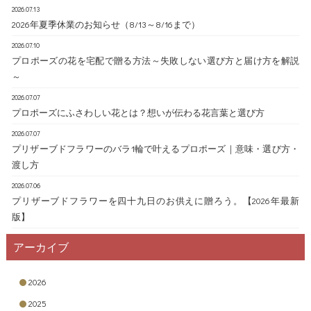
とう」の言葉を忘れてしまっていませんか？かしこまった文章で
んの笑顔、そしてお二人の心と心が近づき、幸せな未来へとつな
2026.07.13
なくても、ほんの短いメッセージでも、きっと感謝の気持ちは伝
がるプロポーズ。 フルールドゥマカロンではプロポーズに喜んで
2026年夏季休業のお知らせ（8/13～8/16まで）
わりますよ！ 共に暮らす妻に贈る言葉 文例 愛する○○へ（妻の名
いただけるお花をご用意してお待ちしております。 プロポーズに
2026.07.10
前） いつも家のことがんばってくれてありがとう。○○が支えてく
おすすめのプリザーブドフラワー・ハーバリウム特集はこちら
プロポーズの花を宅配で贈る方法～失敗しない選び方と届け方を解説
れるおかげで僕も仕事に集中できます。普段は照れくさくてなか
////////////////////////////////////////////////////////////////////////////////////
～
なか言葉にできないけど、毎日感謝しています。 これからもよろ
プリザーブドフラワーの品ぞろえが常時２００種類以上！ フルー
しくね。 ○○（夫の名前） Dear ○○（妻の名前） ○○は僕の自慢の妻
2026.07.07
ルドゥマカロン プリザーブドフラワー通販専門店 所在地：〒550
プロポーズにふさわしい花とは？想いが伝わる花言葉と選び方
です。 毎日おいしいご飯を作ってくれてありがとう！朝ご飯も、
-0013 大阪府大阪市西区新町1-14-41 電話：06-6543-8783 FAX：06-65
お弁当も、夜ご飯もいつも楽しみにしています。 今度二人でおい
43-8784 営業時間：平日9:00～18:00 (土・日・祝休日) メールアド
2026.07.07
しいディナーを食べに行こうね。 From ○○（夫の名前） ○○（妻
プリザーブドフラワーのバラ1輪で叶えるプロポーズ｜意味・選び方・
レス：info@dojimakadan.jp お問い合せフォーム：https://www.dojima
の名前） 仕事ばかりで家庭を任せてしまってごめんね。家事も育
渡し方
kadan.jp/contact/
児もしっかりこなしてくれる○○こそ、我が家の大黒柱だと思って
////////////////////////////////////////////////////////////////////////////////////
2026.07.06
います。 支えられてばかりだけど、少しずつ家事も手伝うから
プリザーブドフラワーを四十九日のお供えに贈ろう。【2026年最新
ね。日々の感謝を込めて。 ○○（夫の名前） 離れて暮らす妻への
版】
メッセージ 単身赴任や出張が多い旦那さんは、日頃会えない妻へ
の感謝の言葉を伝えるのに誕生日や結婚記念日はぴったりです！
アーカイブ
離れて暮らすからこそ、お誕生日や結婚記念日などをおろそかに
してはいけません。違う生活を送る日々の節目に、お互いの変わ
2026
らぬ愛を再確認するのが夫婦円満の秘訣です♪ また、お子さんがい
2025
る場合は子供のプレゼントやケーキの準備まで全部奥様に任せて