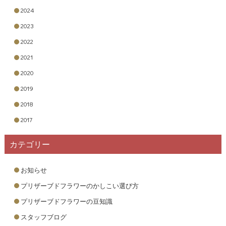
しまってませんか？リカバリーの意味でも奥様にも感謝の言葉を
2024
伝えておいたほうがいいですよ！ 離れて暮らす妻に贈る言葉 文
2023
例 今日は結婚記念日ですね。なかなか会えないけど、僕が頑張れ
2022
るのは○○のおかげです。寂しい思いをさせてしまいますが、感謝
を込めてお花を贈ります。大好きな○○へ ママと○○へ（子どもの名
2021
前） お正月は久しぶりにみんなに会えて嬉しかったな。家族団
2020
欒ってやっぱりいいものですね。 ママのお誕生日なので今年は
2019
ケーキを贈ります。パパの分もママとお祝いしてあげてね。 夜に
なったら電話するからね。 パパより ○○へ（妻の名前） お元気です
2018
か？こちらは毎日雪が降っているよ。 家のこと任せてしまってい
2017
ますが、あんまり頑張りすぎて風邪を引かないようにね。今日は
結婚記念日なので、プリザーブドフラワーを贈ります。 枯れない
カテゴリー
花なので、僕が帰るまで飾っていてね。○○と一緒に暮らせる日が
待ち遠しいです。 ○○（夫の名前） 英語で贈る妻へのメッセージ 妻
お知らせ
への感謝の言葉を等身大の日本語でつづるのもとっても素敵です
が、すこしおしゃれに英語で伝えたい！という方もいるのではな
プリザーブドフラワーのかしこい選び方
いでしょうか？また、「やっぱり妻への感謝の手紙なんて照れて
プリザーブドフラワーの豆知識
しまう！何も思いつかない！」という方も、英語になると意外と
すんなり愛の言葉を伝えられたりするんです♡ 英語で贈る妻への
スタッフブログ