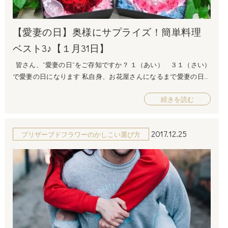
水を吸い上げやすくなります また、花瓶の水は小まめに替え、そ
のつど茎も切りましょう（これを切り戻しといいます） 茎は長く
【愛妻の日】奥様にサプライズ！簡単料理
切る必要はなく、少しだけカットするようにしましょう。 また、
花瓶や茎がぬるぬるする場合はしっかり洗い流しましょう ガーベ
ベスト3♪【１月31日】
ラの豆知識！ クリームスプリングスって？ ”クリームスプリング
皆さん、”愛妻の日”をご存知ですか？ １（あい） ３１（さい）
ス”というガーベラは、淡いピンク色のスパイダー品種です。 ↓こ
で愛妻の日になります 私自身、お花屋さんになるまで愛妻の日を
れの、淡いピンクバージョンのガーベラです。 なぜ、ピンク色な
全く知りませんでした！ もしかしたら全国的にまだポピュラーで
のに、クリームスプリングスなのかというと、 実は、日本人には
続きを読む
はないこの日に、サプライズとして 奥様に何かしてみてはいかが
淡いピンクに見えていますが、外国人にはクリーム色に見えるの
でしょうか？ 毎日美味しいご飯を作ってくれる奥様に、お料理の
だそうです。 なぜ、日本人にはピンクに見えるのかというと、 日
プレゼントなんていかがでしょうか？ すぐ作れる！簡単お料理ベ
本には桜の木があるからなのです 日本人は桜色という色彩に昔か
2017.12.25
プリザーブドフラワーのかしこい選び方
スト３ 第３位 パスタ 麺をゆでて、ソースを和えるだけで簡単
ら慣れ親しんでいるおかげで、淡いピンク色を認識できるんです
にできます！ 付属のソースでもいいですが、せっかくなら手作り
ね！ ガーベラはプリザーブドフラワーでも楽しめます 生花に比べ
して奥様を喜ばせちゃいましょう♪ 第２位 ハンバーグ お肉に卵
ると小さくなりがちですが、 ガーベラは生花さながらの大きさの
やみじんぎりした玉ねぎ、パン粉を入れてこねて焼くだけででき
プリザーブドフラワーが存在します 愛らしいガーベラを、是非プ
るので 失敗しません！ こねたり、丸める作業はお子様と一緒に
リザーブドフラワーでも楽しんでくださいね♪
やると、楽しくて作業もはかどりますね♪ 第１位 カレー 家庭科
////////////////////////////////////////////////////////////////////////////////////
の授業やキャンプファイヤーなどで作った経験があるので、 一番
プリザーブドフラワーの品ぞろえが常時２００種類以上！ フルー
抵抗なく挑戦できる料理ではないでしょうか？ ご飯の形をハート
ルドゥマカロン プリザーブドフラワー通販専門店 所在地：〒550