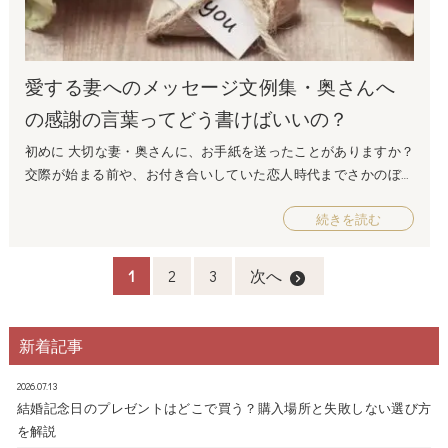
上げにしました。 プリンセスに贈るお花のような美しい姿に人気
があります。 ガラスドームのてっぺんには幸せバードが・・・二
人の幸せを願っているように。 人気№３ プロポーズ（ディープ
愛する妻へのメッセージ文例集・奥さんへ
ピンク） その名のとおりプロポーズには欠かせないダズンロー
ズ。 １２本のバラが持つ意味がプロポーズの演出にピッタリ！
の感謝の言葉ってどう書けばいいの？
今、結婚式に新婦さまへのサプライズに、１２本のバラをプレゼ
初めに 大切な妻・奥さんに、お手紙を送ったことがありますか？
ントされる方も多いという人気ぶりの ダズンローズをプリザーブ
交際が始まる前や、お付き合いしていた恋人時代までさかのぼれ
ドフラワーで花束にしました。華やかなピンク色が女性の心をつ
ば、愛の言葉を書き連ねたお手紙を渡した思い出がある方もいる
かみます。 人気№４ promise(約束) 大きなピンクのハートがイン
続きを読む
かもしれません。 しっかりと形式ばった文章でなくても、プレゼ
パクト大のボックスフラワー。 開ける時のドキドキ感も楽しめる
ントと一緒にシンプルなメッセージカードを添えたりすることも
ボックスタイプのプリザーブドフラワーはクリスマスのプロポー
ありますよね。 いつもお世話になっていて、大切な存在の奥様。
ズにもぴったりです。 忘れられない聖夜の思い出をプレゼントし
1
2
3
次へ
けれど、いざ「ありがとう」を伝えようとすると、照れくさくて
てあげてください… 人気№5 ハーバリウム-with you(レッド) 最近人
困ってしまう方もいます。 今回はそんな愛妻家である旦那様の皆
気のハーバリウム。 ガラスボトルにハーバリウム専用オイルとプ
さんにへ、「愛する妻への感謝の言葉」を紹介します♪ また、お手
リザーブドフラワーやドライフラワーを詰めています。 新しいお
新着記事
紙に添えればきっと喜ばれる、プレゼントも合わせて紹介しま
花の観賞法は流行に敏感な女性のプレゼントにおすすめです。 プ
す。是非愛する奥さんに最高のサプライズを届けてください。 共
ロポーズ後はお部屋のインテリアにどうぞ。 いかがでしょうか 色
2026.07.13
に暮らす妻へのメッセージ 生活を共にし、嬉しいことも悲しいこ
結婚記念日のプレゼントはどこで買う？購入場所と失敗しない選び方
んなプロポーズの仕方がありますが、心に残る最高のプロポーズ
とも乗り越えてきた奥様。一番身近な存在だからこそ、「ありが
を解説
にはお花は欠かせない演出の一つになると思います・・・ 彼女さ