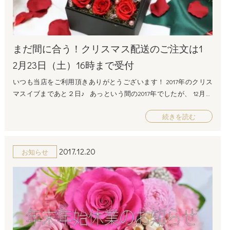
ントするのも喜んでくれると思います。 家事が苦手なご主人様も
-0013 大阪府大阪市西区新町1-14-41 電話：06-6543-8783 FAX：06-65
リザーブドフラワー 優しい黄色のアレンジメントの主役”ガーベ
いらっしゃると思いますが、奥さまの笑顔のために頑張ってみて
43-8784 営業時間：平日9:00～18:00 (土・日・祝休日) メールアド
ラ”の花言葉は”美”。 まるで、いつも優しくていつも美しい奥様の
はいかがでしょうか。この日をきっかけに、より夫婦の絆が深ま
レス：info@dojimakadan.jp お問い合せフォーム：https://www.dojima
ようです。 日頃の感謝を込めて”ふんわり優しいアレンジメン
るかもしれません。 疲れを癒してくれるスイーツ ケーキや洋菓
kadan.jp/contact/
ト”を プレゼントしてみてはいかがでしょうか？ 小さな小鳥がお二
まだ間に合う！クリスマス配送のご注文は1
子、和菓子などの甘いものが好きな奥さまも多いのではないで
////////////////////////////////////////////////////////////////////////////////////
人の幸せを見守る、小さなアレンジメント プリザーブドフラワー
しょうか。 疲れた時には甘いものが食べたくなります。 家事や子
2月23日（土）16時まで受付
の横に可愛い小さな小鳥が佇んでいます。 まるで小さな小鳥がお
育て、お仕事で疲れた身体を癒してくれる甘いスイーツをお仕事
二人の幸せを見守っているようです♪ これからもお二人で幸せでい
いつも当店をご利用頂きありがとうございます！ 2017年のクリス
帰りに買って帰るのもとってもおススメです。 サプライズで旅行
られるよう、 願いを込めて奥さまにお送りください♪ いかがでし
マスイブまであと２日♪ あっという間の2017年でしたが、 12月の
旅行好きな奥さまには、2人で初めてデートした場所や行ってみた
たか？ 奥さまが喜んでいる姿を想像できましたか♪？ みなさまと
一大イベント、クリスマスを心待ちにしている人も多いのではな
かった場所へ連れていってあげると、喜んでくれること間違いな
大切な奥様が素敵な”愛妻の日”を過ごされますよう 精一杯お手伝
続きを読む
いでしょうか？ 今年もクリスマスのための商品を多数ご用意して
しです♪ ご主人様が考えたサプライズ、奥さまはとっても喜んでく
いさせていただきます。 愛妻の日特集はこちらから↓
おります。 当店オリジナルのプリザーブドフラワーで聖なる夜を
れそうですね。 やっぱり女性にはお花 女性への贈り物でおススメ
////////////////////////////////////////////////////////////////////////////////////
さらに素敵な思い出にしませんか？ 当店では無料でお客様のメッ
はやはりお花でしょうか。 普段お花を贈ることは少ないと思いま
プリザーブドフラワーの品ぞろえが常時２００種類以上！ フルー
2017.12.20
お知らせ
セージをカードにするサービスもしております。 一年間お世話に
すが、こういったステキなイベントこそ奥様に感謝の気持ちを込
ルドゥマカロン プリザーブドフラワー通販専門店 所在地：〒550
なった家族や友達、愛する恋人への感謝の言葉を お花に添えて、
めて、ぜひお花をプレゼントしてあげてください。 因みに感謝の
-0013 大阪府大阪市西区新町1-14-41 電話：06-6543-8783 FAX：06-65
素敵なクリスマスをお迎えしましょう♪ クリスマス当日配送もま
意味を持つお花は、 ・バラ （ピンク） ・ガーベラ （ピンク）
43-8784 営業時間：平日9:00～18:00 (土・日・祝休日) メールアド
だ間に合います！ クリスマス当日のお届けもまだ間に合います！
・レースフラワー （ホワイト） ・トルコキキョウ ・ダリア
レス：info@dojimakadan.jp お問い合せフォーム：https://www.dojima
12月24日（日）・12月25日（月）の配送は、12月23日（土）の16時
（ホワイト） などがあります。 これらのお花が入った花束やアレ
kadan.jp/contact/
まで受け付けております。 ※九州、北海道、青森県、秋田県、沖
ンジメントなどを贈るのもいいかもしれませんね。 いかがでした
////////////////////////////////////////////////////////////////////////////////////
縄県、離島等一部地域は到着に時間がかかる場合がございます。
か。1月31日「愛妻の日」、誕生日とは別に奥様に愛情と感謝の気