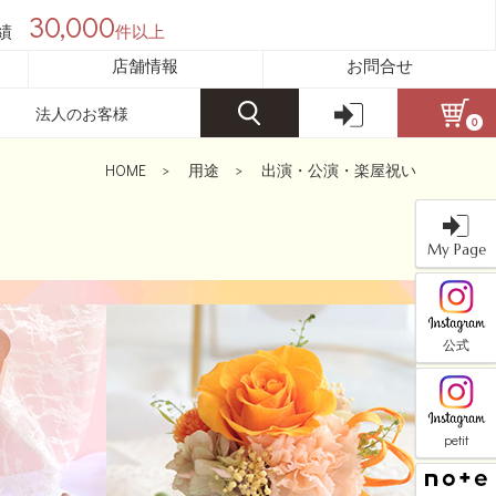
30,000
績
件以上
店舗情報
お問合せ
法人のお客様
0
HOME
>
用途
>
出演・公演・楽屋祝い
My Page
公式
petit