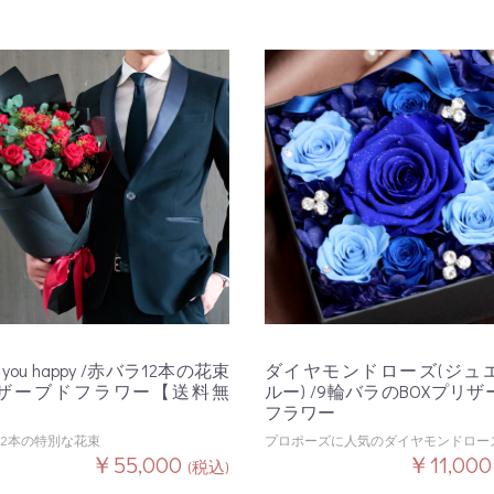
 you happy /赤バラ12本の花束
ダイヤモンドローズ(ジュ
ザーブドフラワー【送料無
ルー) /9輪バラのBOXプリ
フラワー
12本の特別な花束
プロポーズに人気のダイヤモンドロー
￥55,000
￥11,00
(税込)