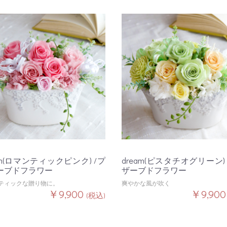
am(ロマンティックピンク) /プ
dream(ピスタチオグリーン)
ーブドフラワー
ザーブドフラワー
ティックな贈り物に。
爽やかな風が吹く
￥9,900
￥9,90
(税込)