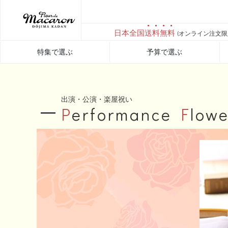
日本全国
送料無料
(オンライン注文限
特集で選ぶ
予算で選ぶ
出演・公演・楽屋祝い
P
erformance
F
lowe