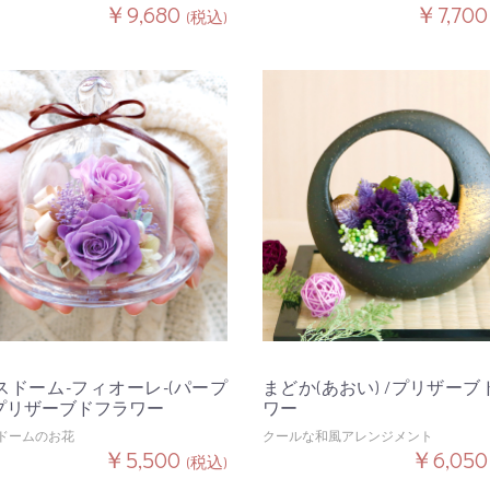
￥9,680
￥7,70
(税込)
スドーム-フィオーレ-(パープ
まどか(あおい) /プリザーブ
 /プリザーブドフラワー
ワー
ドームのお花
クールな和風アレンジメント
￥5,500
￥6,05
(税込)