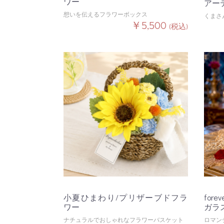
ワー
アー
想いを伝えるフラワーボックス
くまさ
￥5,500
(税込)
小夏ひまわり/プリザーブドフラ
fore
ワー
ガラ
ナチュラルでおしゃれなフラワーバスケット
ロマン