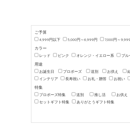
ご予算
4,999円以下
5,000円～6,999円
7,000円～9,99
カラー
レッド
ピンク
オレンジ・イエロー系
ブル
用途
お誕生日
プロポーズ
送別
お供え
インテリア
長寿祝い
お礼・贈答
お祝い
特集
プロポーズ特集
送別
推し活
お供え
セットギフト特集
ありがとうギフト特集