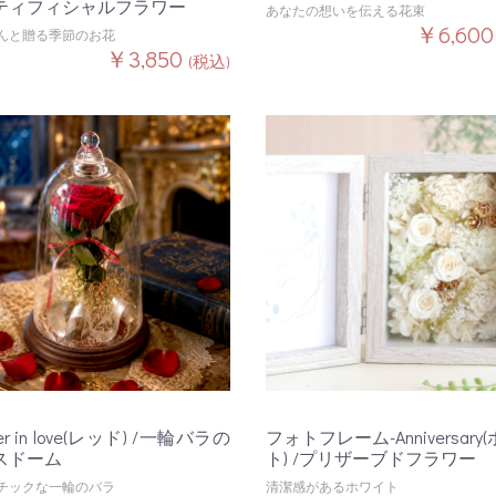
ティフィシャルフラワー
あなたの想いを伝える花束
￥6,60
んと贈る季節のお花
￥3,850
(税込)
ver in love(レッド) /一輪バラの
フォトフレーム-Anniversary
スドーム
ト) /プリザーブドフラワー
チックな一輪のバラ
清潔感があるホワイト