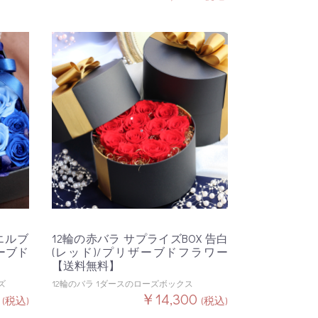
エルブ
12輪の赤バラ サプライズBOX 告白
ザーブド
(レッド)/プリザーブドフラワー
【送料無料】
ズ
12輪のバラ 1ダースのローズボックス
0
￥14,300
(税込)
(税込)