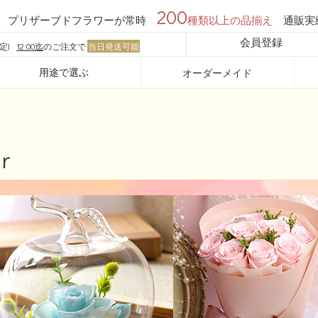
200
プリザーブドフラワーが常時
種類以上の品揃え
通販実
会員登録
定)
12:00迄
のご注文で
当日発送可能
用途で選ぶ
オーダーメイド
r