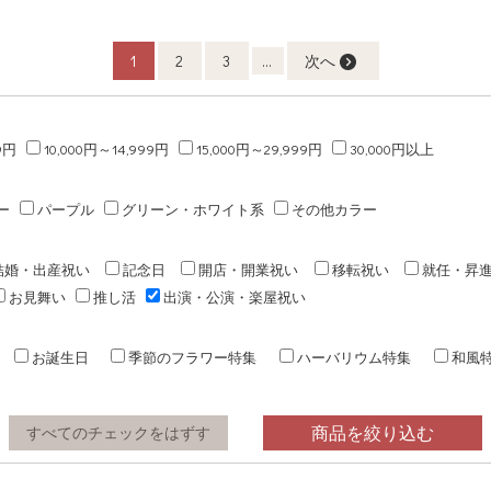
1
2
3
...
次へ
9円
10,000円～14,999円
15,000円～29,999円
30,000円以上
ー
パープル
グリーン・ホワイト系
その他カラー
結婚・出産祝い
記念日
開店・開業祝い
移転祝い
就任・昇
お見舞い
推し活
出演・公演・楽屋祝い
お誕生日
季節のフラワー特集
ハーバリウム特集
和風
商品を絞り込む
すべてのチェックをはずす