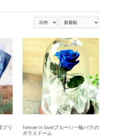
花束プリ
forever in love(ブルー) /一輪バラの
ガラスドーム