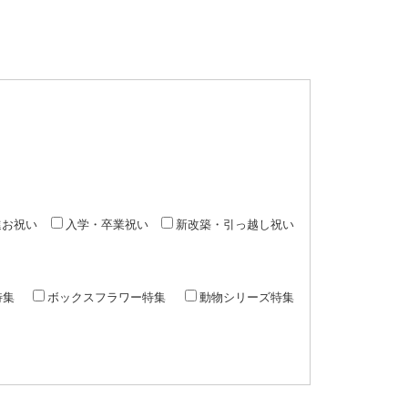
進お祝い
入学・卒業祝い
新改築・引っ越し祝い
特集
ボックスフラワー特集
動物シリーズ特集