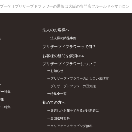
ブーケ | プリザーブドフラワーの通販は大阪の専門店フルールドゥマカロン
法人のお客様へ
集
法人様の納品事例
プリザーブドフラワーって何？
お客様の疑問を解消Q&A
プリザーブドフラワーについて
お知らせ
プリザーブドフラワーのかしこい選び方
い
プリザーブドフラワーの豆知識
ワー特集
特集全一覧
特集
初めての方へ
フト特集
厳選したお花をできるだけ新鮮に
全国送料無料
クリアケースラッピング無料