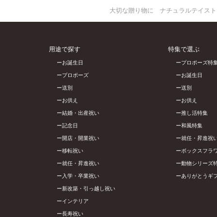
大切な贈り物に ナチュラルテイスト
用途で探す
特集で選ぶ
お誕生日
プロポーズ特
プロポーズ
お誕生日
送別
送別
お供え
お供え
結婚・出産祝い
推し活特集
記念日
和風特集
開店・開業祝い
就任・昇進祝
移転祝い
ボックスフラ
就任・昇進祝い
動物シリーズ
入学・卒業祝い
ありがとうギ
新改築・引っ越し祝い
インテリア
長寿祝い