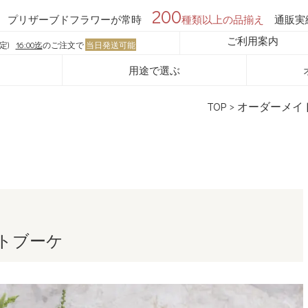
200
プリザーブドフラワーが常時
種類以上の品揃え
通販実
ご利用案内
定)
16:00迄
のご注文で
当日発送可能
用途で選ぶ
TOP
>
オーダーメイ
トブーケ