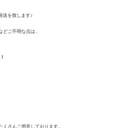
発送を致します♪
、
などご不明な点は、
！
たくさんご用意しております。