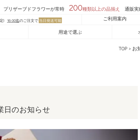
200
プリザーブドフラワーが常時
種類以上の品揃え
通販実
ご利用案内
定)
16:00迄
のご注文で
当日発送可能
用途で選ぶ
TOP
>
お
営業日のお知らせ