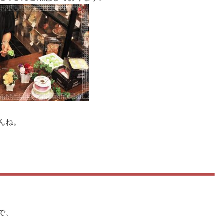
んね。
で、