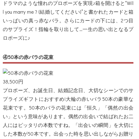
ドラマのような憧れのプロポーズを実現♪箱を開けると“Wil
l you marry me ? (結婚してください)”と書かれたカードと箱
いっぱいの真っ赤なバラ。さらにカードの下には、2つ目
のサプライズ！指輪を取り出して…一生の思い出となるプ
ロポーズに♪
④50本の赤バラの花束
38,500円
プロポーズ、お誕生日、結婚記念日、大切なシーンでのサ
プライズギフトにおすすめ!大輪の赤いバラ50本の豪華な
花束です。50本のバラの花束には「恒久」「偶然の出会
い」という意味があります。偶然の出会いで結ばれたお二
人にはピッタリの本数ですね。「出会いの瞬間」を大切に
した本数が50本です。出会った時を思い出しながらお贈り