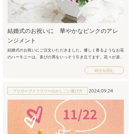
だけで心が弾む贈り物になります。 ユリ（百合） ユリは「純粋
デザインが、特別な「いい夫婦の日」をより一層華やかにしてく
さ」や「品位」を象徴します。特に白いユリは「純潔」や「尊
れます。 ダイヤモンドローズpremium(レッド/ブルー) /12輪バラの
敬」の意味があり、夫婦間の尊重や長い関係を象徴するお花とし
BOXプリザーブドフラワー ダイヤモンドローズ(ジュエルレッド) /9
て人気です。豪華さもあるため、特別な日をより華やかに演出し
輪バラのBOX いい夫婦の日のお花にプラスアルファのアイデア お
てくれるでしょう。 いい夫婦の日におすすめのプリザーブドフラ
結婚式のお祝いに 華やかなピンクのアレ
花だけでなく、プレゼントに工夫を加えることで、より思い出に
ワー ダイヤモンドローズpremium(レッド/ブルー) /12輪バラのBOX
ンジメント
残るギフトを贈ることができます。以下に、お花と一緒に贈るア
プリザーブドフラワー25,300円（税込）愛と感謝を伝える12本のバ
イデアをいくつかご紹介します。 メッセージカードを添える お花
ラ。それを贈りやすく、飾りやすいボックスフラワーにしまし
結婚式のお祝いにご注文いただきました。優しく香るようなお花
に感謝や愛情を込めたメッセージカードを添えることで、パート
た。大輪で輝くバラはダイヤモンドローズ。ダイヤピックとかす
のハーモニーは、喜びの席をいっそう引き立てます。花々が楽し
ナーへの思いをしっかりと伝えることができます。手書きのメッ
み草で輝く星をイメージしました。サプライズにもぴったりで
く踊っているような様子は、結婚のお祝いなど、喜ばしい席への
セージは、相手の心に深く響くことでしょう。 スイーツやワイン
す。 「ダイヤモンドローズ」とは？大輪の薔薇を彩るラメはダ
続きを読む
お花としてもぴったりです。その場をぱっと明るくしてくれるよ
を添える お花と一緒に、パートナーの好きなスイーツやワインを
イヤモンドの粒子を散りばめた逸品です。そのまわりをギッシリ
うなプリザーブドフラワーで、二人の門出をお祝いしました！ご
贈るのもおすすめです。夫婦でゆったりと過ごす時間を彩るアイ
と鮮やかな赤のバラが埋め尽くしています。9本のバラには「いつ
注文ありがとうございました。
テムとして、特別感が増します。 フォトフレームと一緒に贈る 夫
もあなたを想っています」「いつまでも一緒にいてください」と
2024.09.24
プリザーブドフラワーのかしこい選び方
婦の思い出の写真をフォトフレームに入れて、お花と一緒に贈る
いう花言葉があります。 誓い-12本バラの花束-/プリザーブドフラ
のも素敵なアイデアです。二人の大切な瞬間を形に残し、思い出
ワー24,200円（税込）海外では12本のバラを恋人に贈ると幸せにな
を振り返るきっかけになります。 フォトフレーム memoire-メモ
れるという素敵な言い伝えがあります。それぞれのバラには1本ず
ワール- フォトフレーム-Anniversary/プリザーブドフラワー まとめ
つ、「感謝、誠実、幸福、信頼、希望、愛情、情熱、真実、尊
「いい夫婦の日」に贈るお花は、パートナーへの感謝や愛情を表
敬、栄光、努力、永遠」という特別な意味が込められており、プ
現する最適なギフトです。この記事では、お花の選び方やおすす
ロポーズや結婚式、記念日でのプレゼントとして大変人気があり