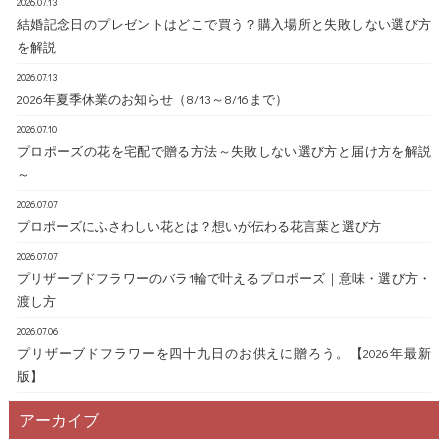
2026.07.13
「いい夫婦の日」に贈るお花とメッセージカードは、感謝や愛情
の深い愛情を伝えるのに最適です。 赤バラのおすすめプリザーブ
加すると、プロのフローリストの指導のもと、自分だけのオリジ
結婚記念日のプレゼントはどこで買う？購入場所と失敗しない選び方
を表現する素晴らしい方法です。花言葉や相手の好みを考慮し、
ドフラワー 誓い-12本バラの花束-/プリザーブドフラワー ダイヤモ
ナルの作品を作ることができます。特別なテクニックがなくて
を解説
心を込めたメッセージを添えることで、二人の絆をより深めるこ
ンドローズpremium(レッド/ブルー) /12輪バラのBOXプリザーブド
も、シンプルで美しい作品を作れるので、達成感が得られます。
2026.07.13
とができるでしょう。特別な一日に向けて、素敵な贈り物を選ん
フラワー make you happy /赤バラ12本の花束プリザーブドフラワー
リラックス効果花に触れる時間は、忙しい日常を忘れさせてくれ
2026年夏季休業のお知らせ（8/13～8/16まで）
でください。 いい夫婦の日は、夫婦間の愛や感謝を再確認する絶
2. ダリア 花言葉: 感謝、優雅 ダリアは、奥様への感謝の気持ちを表
るひとときです。自然の美しさを感じながら、集中して作業する
好の機会です。お花とメッセージカードを通じて、普段はなかな
現するのにぴったりなお花です。形も美しく、華やかな印象を与
2026.07.10
ことで、心が落ち着き、ストレス解消につながります。 インスタ
プロポーズの花を宅配で贈る方法～失敗しない選び方と届け方を解説
か伝えられない思いをしっかりと伝えることで、心温まるひとと
えるため、特別な日の贈り物として喜ばれるでしょう。 ダリアの
映え自分で作った作品は、家に飾ったり、写真に収めてSNSにシェ
～
きとなる事をお祈りいたします。 ↓↓いい夫婦の日特集はこち
おすすめプリザーブドフラワー BOXフラワー 魔法使いの祝福 (ピン
アするのにぴったり！美しい花と自分の手で作り上げた作品が、S
ら！！↓↓
ク)/プリザーブドフラワー 3. ガーベラ 花言葉: 希望、純粋な愛 ガー
NSでの共感を呼びフォロワーが増えるかもしれません。 なぜお花
2026.07.07
////////////////////////////////////////////////////////////////////////////////////
ベラは、可愛らしく元気な印象を与えるお花で、感謝と純粋な愛
プロポーズにふさわしい花とは？想いが伝わる花言葉と選び方
のワークショップが人気なのか？ 1. 簡単に始められる趣味 ワーク
プリザーブドフラワーの品ぞろえが常時２００種類以上！ フルー
を表現するのに向いています。ポジティブなメッセージを伝えた
ショップは特別な道具や知識がなくてもすぐに始められます。フ
2026.07.07
ルドゥマカロン プリザーブドフラワー通販専門店 所在地：〒550
いときにもおすすめです。 4. ユリ 花言葉: 威厳、純粋 ユリはエレ
ローリストが手順を丁寧に教えてくれるので、初心者でも安心。
プリザーブドフラワーのバラ1輪で叶えるプロポーズ｜意味・選び方・
-0013 大阪府大阪市西区新町1-14-41 電話：06-6543-8783 FAX：06-65
ガントで存在感があり、奥様の強さや優雅さを象徴するお花で
お花が好きな人はもちろん、これまでお花に触れる機会がなかっ
渡し方
43-8784 営業時間：平日9:00～18:00 (土・日・祝休日) メールアド
す。特に白いユリは、純粋な愛を伝えるのに適しています。 いい
た方でも気軽に参加できます。 2. 癒しの時間を提供 多くの人が
2026.07.06
レス：info@dojimakadan.jp お問い合せフォーム：https://www.dojima
夫婦の日に贈る、フラワーギフトのアイデア お花を贈る際、フラ
「ストレス社会」と言われる現代で、リラクゼーションやマイン
プリザーブドフラワーを四十九日のお供えに贈ろう。【2026年最新
kadan.jp/contact/
ワーギフトの形にも工夫を凝らすことで、さらに特別感を演出で
ドフルネスを求めています。お花のワークショップは、五感を使
版】
////////////////////////////////////////////////////////////////////////////////////
きます。 1. 花束 最もオーソドックスな贈り方ですが、シンプルな
いながら自然の美しさに触れ、心を落ち着ける貴重な時間です。
花束でも、選び方次第で印象が大きく変わります。奥様の好きな
特に、土曜日や日曜日などの休日にリラックスできる活動として
アーカイブ
花や色を取り入れた花束を選び、リボンや包装紙にもこだわるこ
人気を集めています。 3. 季節の花を楽しめる 季節ごとの花を使っ