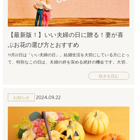
めのお花6選を詳しく紹介しました。今年の「いい夫婦の日」に
ます。大切な人へ気持ちを伝えるタイミングは様々、記念日、結
は、ぜひ特別なお花を贈って、夫婦の絆をさらに深める一日にし
婚記念日、お誕生日、いい夫婦の日、クリスマス、バレンタイン
ましょう。 お花に込められたメッセージを通じて、パートナーに
デー、などの中で一年で１度でも美しいバラを贈ってみません
対する感謝と愛をしっかりと伝えることができるはずです。 ↓↓い
か？ラッピングを外して花瓶に飾れば素敵なインテリアフラワー
い夫婦の日特集はこちら！！↓↓
として長く楽しんでいただけます。 お花を選ぶ際のポイント 相手
【最新版！】いい夫婦の日に贈る！妻が喜
////////////////////////////////////////////////////////////////////////////////////
の好みを考慮する お花を贈る際は、相手の好きなお花や色を優先
ぶお花の選び方とおすすめ
プリザーブドフラワーの品ぞろえが常時２００種類以上！ フルー
することが大切です。花言葉にこだわるのも良いですが、相手が
ルドゥマカロン プリザーブドフラワー通販専門店 所在地：〒550
喜ぶかどうかが最も重要な要素です。 季節感を取り入れる 11月は
11月22日は「いい夫婦の日」。結婚生活を大切にしている方にとっ
-0013 大阪府大阪市西区新町1-14-41 電話：06-6543-8783 FAX：06-65
秋の季節です。季節に合ったお花を選ぶことで、贈り物にさらに
て、特別なこの日は、夫婦の絆を深める絶好の機会です。大切な
43-8784 営業時間：平日9:00～18:00 (土・日・祝休日) メールアド
特別感を与えることができます。例えば、秋の季節には菊やダリ
日には、感謝の気持ちを込めて奥様にお花を贈ってみてはいかが
レス：info@dojimakadan.jp お問い合せフォーム：https://www.dojima
アも素晴らしい選択肢です。 アレンジメントにこだわる 花束やフ
続きを読む
でしょうか？この記事では、「いい夫婦の日」にぴったりな妻が
kadan.jp/contact/
ラワーアレンジメントのデザインも重要です。シンプルでエレガ
喜ぶお花の選び方や、おすすめの花束やフラワーアレンジメント
////////////////////////////////////////////////////////////////////////////////////
ントなアレンジメントや、鮮やかで個性的なものなど、贈る相手
をご紹介します！ いい夫婦の日とは？ 「いい夫婦の日」は、日本
2024.09.22
の好みに合わせて選びましょう。花瓶とセットで贈るのも素敵な
お知らせ
で毎年11月22日に祝われる特別な日です。語呂合わせで「いい（1
アイデアです。 メッセージカードの書き方：感動を伝える言葉
1）ふうふ（22）」と読めることから、1988年に制定され、夫婦間
「いい夫婦の日」にお花を贈るだけでなく、そこにメッセージ
の愛と感謝を再確認する機会として親しまれています。夫婦のコ
カードを添えることで、さらに感動的なプレゼントとなります。
ミュニケーションを深めるための贈り物として、お花は人気が高
しかし、メッセージカードに何を書くべきか迷う人も多いのでは
く、特に感謝の気持ちを表す手段として選ばれています。 妻が喜
ないでしょうか？ここでは、感謝や愛情を上手に伝えるための
ぶお花を選ぶポイント 「どんなお花を贈ったらいいかわからな