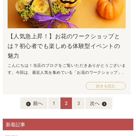
メッセージカードの書き方をご紹介いたします。 メッセージカー
い…」という方もいらっしゃるかと思います。ここでは、いい夫婦
ドの基本構成 挨拶メッセージの始まりには、軽い挨拶や日頃の感
の日に、奥様に贈るお花を選ぶ際におすすめのポイントをご紹介
謝の言葉を述べます。例えば、「いつもありがとう」や「毎日一
します。このポイントを押さえて、より喜んでもらえるフラワー
緒に過ごせて嬉しいです」など。 感謝の気持ちを伝える具体的に
ギフトを選びましょう！ 1. パーソナルな好みを反映させる 奥様が
相手に感謝している点を挙げることで、より心に響くメッセージ
好きな花やカラーをリサーチすることが一番大切です。たとえ
【人気急上昇！】お花のワークショップと
になります。「いつも家事を手伝ってくれてありがとう」「忙し
ば、奥様がピンクのバラが好きなら、バラやピンク色を使った物
い中、家族を大切にしてくれる姿に感謝しています」など、日常
を選ぶことで、奥様は自分の好みを知ってくれていたんだという
は？初心者でも楽しめる体験型イベントの
の小さなことでも良いので感謝を示しましょう。 愛情や未来への
思いになり感動を与えるプレゼントになります。 2. 季節感を取り
魅力
期待を表すメッセージの最後には、これからも一緒に歩んでいく
入れる 季節に合わせたお花を贈ることも、特別感を演出するポイ
未来への期待や愛情を込める言葉を伝えます。「これからも一緒
ントです。11月には秋の季節感を感じさせる花々が多く揃います。
こんにちは！当店のブログをご覧いただきありがとうございま
に笑顔で過ごしていこうね」「いつまでもあなたと一緒にいたい
たとえば、秋バラやダリア、ケイトウなどは、この時期にぴった
す。今回は、最近人気を集めている「お花のワークショップ」に
です」など、未来への前向きな思いを表現しましょう。 メッセー
りのお花です！ 3. メッセージ性のある花言葉を活用する お花の種
関して、その魅力や楽しさについてご紹介いたします。 お花の
ジの例文 夫婦間のメッセージ 「いつも支えてくれてありがとう。
類にはそれぞれ「花言葉」があります。奥様への感謝や愛情を伝
続きを読む
ワークショップとは？ お花のワークショップとは、フラワーアレ
あなたのおかげで、毎日が幸せです。これからも一緒に素敵な時
える花を選び、花言葉を添えたカードを渡すことで、より気持ち
ンジメントやアクセサリー作り、季節の花を使ったデコレーショ
間を過ごしていこうね。」 友人夫婦へのメッセージ 「結婚○周
を伝えやすくなります。日ごろは照れくさくてなかなか伝えられ
ンなど、花を使った様々なクラフトを楽しむ体験型イベントのこ
前へ
1
2
3
次へ
年、おめでとうございます！これからもお二人の幸せが続きます
ない気持ちも、お花と一緒なら渡せるかも？ いい夫婦の日におす
とです。特にここ数年、手軽に始められる趣味や癒しの空間を求
ように。素敵な家庭を築いていってください。」 家族から夫婦へ
すめのお花とその意味 ここでは、奥様に贈るお花を選ぶ際に知っ
める人々の間で、ワークショップの人気が急上昇しています。 お
のメッセージ 「お父さん、お母さん、いつも仲良しな二人を見て
ておきたい、おすすめの花とその花言葉を紹介します！ 1. バラ
花に興味を持つ人はもちろん、初めての方でも楽しめる内容が豊
新着記事
いると、こちらも幸せな気持ちになります。これからも健康で仲
（特に赤いバラ） 花言葉: 愛、情熱 バラは、愛の象徴として古くか
富で、初心者でも安心して参加できることが魅力です。 ワーク
良く過ごしてください。」 まとめ：いい夫婦の日を特別な日に
ら知られています。特に赤いバラは、情熱的な愛を表し、奥様へ
ショップのメリット 自分だけの作品が作れるワークショップに参