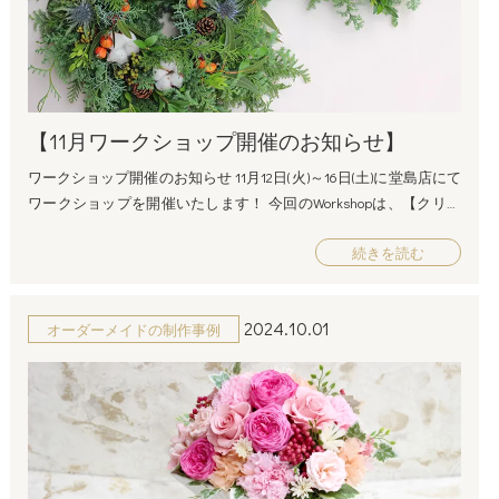
を祝う特別な日だからこそ、花選びにはこだわりたいですよね。
ます。そこで、お花やメッセージカードといった贈り物がよく選
赤いバラ 赤いバラは、何よりも「愛情」を象徴する花。特に夫婦
ばれます。特に、お花は夫婦間の感謝や愛情を象徴する素晴らし
にとって、情熱的な愛を表す赤いバラの花束は特別な贈り物にな
いプレゼントとなります。 いい夫婦の日に贈るお花の選び方 夫婦
ります。シンプルながらも、その美しさとインパクトは絶大で
に贈るお花の意味 「花」は、古くから人々の感情や思いを伝える
す。 誓い-12本バラの花束- make you happy /赤バラ12本の花束プリ
手段として用いられてきました。それぞれのお花には花言葉があ
ザーブドフラワー ピンクのカーネーション 「感謝」や「愛情」の
【11月ワークショップ開催のお知らせ】
り、贈るお花によって込められた意味が異なります。いい夫婦の
花言葉を持つピンクのカーネーションは、感謝の気持ちを伝える
日に贈るお花は、二人の絆や感謝の気持ちを伝えるものであるべ
ワークショップ開催のお知らせ 11月12日(火)～16日(土)に堂島店にて
のにぴったり。 good luckブーケ(ピンク) /花束プリザーブドフラ
きです。 おすすめのお花 バラ（薔薇） バラは愛の象徴として広く
ワークショップを開催いたします！⁡ 今回のWorkshopは、【クリス
ワー daylight 白いバラ 白いバラは「誠実」を表します。清らかで
知られています。特に赤いバラは「愛情」や「情熱」を表し、い
マスにぴったり!森の香りのリースづくり！】です♪ お部屋や玄関
誠実な関係を象徴する白い花を組み合わせたアレンジは、夫婦の
い夫婦の日に贈るには最適なお花です。黄色いバラは「友情」や
続きを読む
に飾るとほのかな針葉樹の香りに包まれ、心癒される森の香りの
信頼関係を表現するのにぴったりです。 ガラスドーム(ホワイト)
「思いやり」を意味するので、友人夫婦へのプレゼントにも適し
リースです。 木の実をたくさんつけたクリスマリースを一緒に作
ローズカップ(ホワイト) パステルカラーのミックスフラワー パステ
ています。 カーネーション カーネーションは「無条件の愛」や
りましょう! 【開催日】 11/12(火)～11/15(金) 13時～ 定員各2名 11/1
ルカラーの花々をミックスしたブーケは、優しさと温かみを感じ
「感謝」の象徴です。母の日の贈り物としても定番ですが、いい
2024.10.01
オーダーメイドの制作事例
6(土) 11時～/14時～ 定員各3名 【場所】 堂島花壇 プリザーブド
させます。ピンクやライトブルー、淡いイエローの花々が、夫婦
夫婦の日に夫婦間で感謝の気持ちを伝えるためにもぴったりなお
フラワー専門店 大阪市北区堂島浜1-4-17 田中ビル1F 【参加費】 M
の穏やかで幸せな日々を表現します。 Cute(キュート) ナチュラルフ
花です。ピンクのカーネーションは特に「感謝」の意味が強いの
サイズ￥5,500-(税込/作成時間:約1時間半程度) Ｌサイズ￥8,800-
レーム-ホワイト- オレンジのバラ オレンジのバラは「友情」や
で、贈る相手への感謝の念を伝えたいときに最適です。 ガーベラ
（税込/作成時間:約2時間程度） ※申し込み期限は参加希望日の4日
「絆」を象徴し、友情と愛情を兼ね備えた夫婦に最適なアレンジ
ガーベラは明るさと元気を象徴するお花です。「希望」や「前向
前までです。 ------------------------------- お申込みはこちらから！ TEL:0
メントです。 Dandelion-ダンデライオン- 小春バスケット ボックス
きさ」を意味するため、未来に向けた二人の歩みを祝福する際に
6-6346-2387 受付時間：10:00〜19:00 定休日：土日祝 ⁡※組数に限り
フラワー 花をボックスに詰めたフラワーギフトは、開けた瞬間に
選ばれることが多いです。カラフルな色合いが特徴で、見ている
がございます!!お早めにご予約ください。
驚きと感動を与える演出に最適。バラやカーネーションを使った