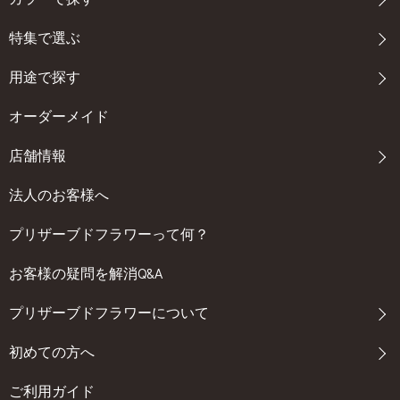
さい。
くある質問 Q. ワークショップは初心者でも参加できますか？ A. は
////////////////////////////////////////////////////////////////////////////////////
い！当店のワークショップは初心者の方も大歓迎です。フローリ
特集で選ぶ
プリザーブドフラワーの品ぞろえが常時２００種類以上！ フルー
ストが丁寧にサポートしますので、初めての方でも安心してご参
ルドゥマカロン プリザーブドフラワー通販専門店 所在地：〒550
加いただけます。 Q. 子供でも参加できますか？ A. 年齢制限は設け
用途で探す
-0013 大阪府大阪市西区新町1-14-41 電話：06-6543-8783 FAX：06-65
ておりませんが、内容によっては小学生以上のお子様向けのもの
43-8784 営業時間：平日9:00～18:00 (土・日・祝休日) メールアド
もございます。事前にお問い合わせいただければ、お子様向けの
オーダーメイド
レス：info@dojimakadan.jp お問い合せフォーム：https://www.dojima
ワークショップについてご案内いたします。 Q. 何人かで参加した
kadan.jp/contact/
店舗情報
いのですが可能ですか？ A. 平日の時間枠としましては2名様までは
////////////////////////////////////////////////////////////////////////////////////
可能ですが、それ以上の場合はまずはお問合せの上ご相談くださ
法人のお客様へ
い。土曜日であれば実施内容にもよりますが3名～5名様まで可能
です。 まとめ お花のワークショップは、初心者から経験者まで幅
プリザーブドフラワーって何？
広い方に楽しんでいただける体験型イベントです。季節を感じな
がら、自分だけの作品を作り、心地よいひとときを過ごしてみま
お客様の疑問を解消Q&A
せんか？当店では、月毎に新しいテーマのワークショップを開催
しており、多くのお客様に喜んでいただいております。 ぜひ次回
プリザーブドフラワーについて
のワークショップでお会いできることを楽しみにしております！
////////////////////////////////////////////////////////////////////////////////////
初めての方へ
プリザーブドフラワーの品ぞろえが常時２００種類以上！ フルー
ルドゥマカロン プリザーブドフラワー通販専門店 所在地：〒550
ご利用ガイド
-0013 大阪府大阪市西区新町1-14-41 電話：06-6543-8783 FAX：06-65