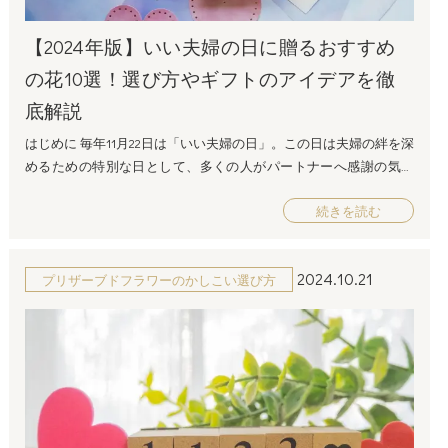
【2024年版】いい夫婦の日に贈るおすすめ
の花10選！選び方やギフトのアイデアを徹
底解説
はじめに 毎年11月22日は「いい夫婦の日」。この日は夫婦の絆を深
めるための特別な日として、多くの人がパートナーへ感謝の気持
ちを表す日です。特に人気のギフトとして挙げられるのが
続きを読む
「花」。美しい花は、感謝や愛情を象徴し、気持ちを直接伝える
素敵な贈り物です。 この記事では、「いい夫婦の日 花 おすすめ」
というキーワードを意識しながら、SEO対策を踏まえたブログとし
2024.10.21
プリザーブドフラワーのかしこい選び方
て、花の選び方やおすすめの花10選を詳しく解説します。今年の
「いい夫婦の日」に最適な花を見つけて、パートナーに喜んでも
らいましょう。 いい夫婦の日に贈る花の選び方 「いい夫婦の日」
に花を贈る際は、パートナーの好みや関係性を考慮しつつ、特別
感のある花を選ぶことが大切です。 花の種類で選ぶ まずは、どん
な花が「いい夫婦の日」に適しているのかを知っておきましょ
う。代表的な花をいくつか紹介します。 バラ：愛の象徴とされる
バラは、特に赤いバラが「愛情」や「情熱」を表すと言われてい