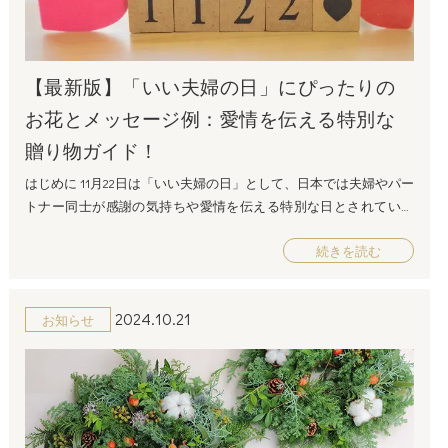
ます。いい夫婦の日にもぴったり。 カーネーション：感謝の気持
ちを表す花として知られるカーネーションは、夫婦の絆を強調す
るギフトに最適。 ガーベラ：明るくカラフルなガーベラは、「希
【最新版】「いい夫婦の日」にぴったりの
望」や「感謝」を象徴。元気で前向きなメッセージを伝えたい場
合におすすめです。 花言葉で選ぶ 花言葉を意識して選ぶことで、
お花とメッセージ例：愛情を伝える特別な
贈る花に特別な意味を込めることができます。例えば、以下のよ
贈り物ガイド！
うな花言葉を持つ花を選ぶと、いい夫婦の日にぴったりのメッ
セージが伝わります。 赤いバラ：「愛情」や「情熱」 ピンクの
はじめに 11月22日は「いい夫婦の日」として、日本では夫婦やパー
カーネーション：「感謝」や「愛情」 白いユリ：「純粋」や「無
トナー同士が感謝の気持ちや愛情を伝える特別な日とされていま
垢」 ブルースター：「幸福な愛」 パートナーとの関係性や贈る相
す。この日には、感謝や愛を込めたプレゼントを贈る習慣が根付
手に合わせて、花言葉も考慮しながら選ぶと、より深い意味を込
続きを読む
きつつありますが、その中でも特に人気なのが「花」と「メッ
めることができます。 花の色で選ぶ お花の色にはそれぞれ特別な
セージカード」です。この記事では、「いい夫婦の日」にピッタ
意味があり、選び方次第で贈り物に込めるメッセージが変わりま
リの花の選び方と、その花に添える感動的なメッセージカードの
す。 赤：情熱的な愛や感謝の象徴。 ピンク：優しさや温かみを表
2024.10.21
お知らせ
書き方をお伝えいたします！ いい夫婦の日とは？ 「いい夫婦の
す色。 白：純粋さや清潔さ、誠実さを示す。 青：落ち着きや冷静
日」は、11月22日に「いい（11）ふうふ（22）」の語呂合わせか
さ、安定を表現。 相手の好きな色や、贈りたいメッセージに合わ
ら、1988年に制定されました。この日は、夫婦間の絆を深め、日
せて色を選ぶことで、より感動的なギフトになるでしょう。 【202
ごろの感謝を伝えるための特別な日として、多くの人に親しまれ
4年版】いい夫婦の日におすすめの花6選 ここからは、今年のいい
ています。 現代では、夫婦やパートナー同士だけでなく、友人や
夫婦の日にぴったりなおすすめの花を6選ご紹介します。夫婦の絆
家族から夫婦に対してお祝いの気持ちを伝えるケースも増えてい