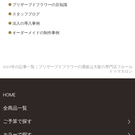
プリザーブドフラワーの豆知識
ると、水の吸い上げが良くなり長持ちします。 2. 直射日光を避け
作れるのが人気なポイントの一つです。 3. フラワーリース作り 季
る お花は直射日光や暖房の風を嫌うため、適度な明るさの場所に
節ごとにテーマを変えてリースを作るワークショップも根強い人
スタッフブログ
飾ることが大切です。これにより、花の寿命が延び美しさを長く
気があります。クリスマスやハロウィン、結婚式用のリースな
法人の導入事例
楽しむことができます。 3. 栄養剤を使用する 市販の延命剤や、砂
ど、特別な日のために自分で手作りしたリースを飾る楽しみは、
オーダーメイドの制作事例
糖と漂白剤を少量加えた水を使うことで、お花の鮮度を保つこと
一生の思い出になるでしょう。 10月のワークショップのご案内！
ができます。こうしたケアを通じて、贈ったお花をできるだけ長
ワークショップへの参加方法 当店では、定期的にお花のワーク
く楽しんでもらいましょう。 プリザーブドフラワーの場合 1．湿気
ショップを開催しています。気になる方は、以下の流れでご参加
から守る プリザーブドフラワーは湿気を嫌いますので、自宅の中
いただけます。 ウェブサイトから予約 当店のワークショップは予
でも湿気の多い場所は避けて飾ることでより長く美しさが保たれ
約前払い制となっており、ワークショップのスケジュールを月毎
2024年の記事一覧｜プリザーブドフラワーの通販は大阪の専門店フルール
ます。 2．直射日光に注意 プリザーブドフラワーは生花に特殊加工
に更新しています。お好きな日程を選んでいただき、オンライン
ドゥマカロン
を施して着色していますので、直射日光にあたり続けると退色の
で簡単に予約決済が可能です。ご予約はご希望日2日前までお申込
原因となりますので注意が必要です。 お手入れいらず！おすすめ
み可能です。（内容により予約可能日数が異なります。）WEBから
のプリザーブドフラワー ナチュラルフレーム-ホワイト- have a goo
の申込みはこちら！ 参加費用について ワークショップの参加費用
HOME
d time 小春バスケット まとめ 「いい夫婦の日」に奥様が喜ぶお花
は、内容によって異なりますが、材料費込みで1,500円〜5,000円程
を贈ることで、夫婦の絆をさらに深めることができます。奥様の
度となっています。特別な道具や材料は全てこちらでご用意しま
全商品一覧
好みや花言葉を意識し、感謝や愛情をしっかりと伝えるお花を選
すので、手ぶらでお気軽にご参加ください。 当日の流れ ワーク
んでください。フラワーギフトの種類も工夫して、特別な日をよ
ショップ当日は、開始時間の10分前にお越しください。経験豊富な
ご予算で探す
り一層華やかに演出しましょう。 ぜひ、今年の「いい夫婦の日」
スタッフが優しくサポートいたしますので、初めての方でもリ
には、心を込めたお花を贈り、大切な人との時間を楽しんでくだ
ラックスして楽しんでいただけます。 ワークショップに関するよ
カラーで探す