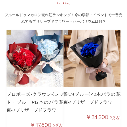
Ranking
フルールドゥマカロン売れ筋ランキング！今の季節・イベントで一番売
れてるプリザーブドフラワー・ハーバリウムは何？
プロポーズ-クラウン-(レッ
誓い(ブルー)-12本バラの花
ド・ブルー)-12本のバラ花
束-/プリザーブドフラワー
束- /プリザーブドフラワー
￥24,200
(税込)
￥17,600
(税込)