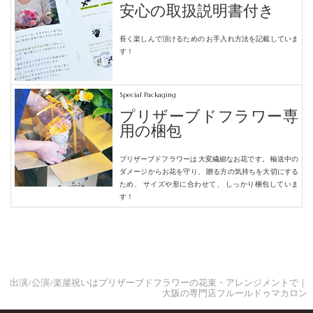
安心の取扱説明書付き
長く楽しんで頂けるための
お手入れ方法を記載していま
す！
Special Packaging
プリザーブドフラワー専
用の梱包
プリザーブドフラワーは
大変繊細なお花です。
輸送中の
ダメージからお花を守り、
贈る方の気持ちを大切にする
ため、
サイズや形に合わせて、
しっかり梱包していま
す！
出演/公演/楽屋祝いはプリザーブドフラワーの花束・アレンジメントで｜
大阪の専門店フルールドゥマカロン