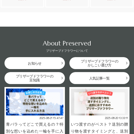
About Preserved
プリザーブドフラワーについて
プリザーブドフラワーの
お知らせ
かしこい選び方
プリザーブドフラワーの
人気記事一覧
豆知識
2025-08-21 15:47:47
2025-08-20 13:33:11
青バラってどこで買えるの？特
いつ渡すのがベスト？送別の贈
別な想いを込めた一輪を手に入
り物を渡すタイミングと、送別