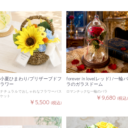
小夏ひまわり/プリザーブドフ
forever in love(レッド) /一輪バ
ラワー
ラのガラスドーム
ナチュラルでおしゃれなフラワーバス
ロマンチックな一輪のバラ
ケット
￥9,680
(税込)
￥5,500
(税込)