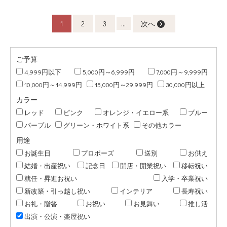
1
2
3
...
次へ
ご予算
4,999円以下
5,000円～6,999円
7,000円～9,999円
10,000円～14,999円
15,000円～29,999円
30,000円以上
カラー
レッド
ピンク
オレンジ・イエロー系
ブルー
パープル
グリーン・ホワイト系
その他カラー
用途
お誕生日
プロポーズ
送別
お供え
結婚・出産祝い
記念日
開店・開業祝い
移転祝い
就任・昇進お祝い
入学・卒業祝い
新改築・引っ越し祝い
インテリア
長寿祝い
お礼・贈答
お祝い
お見舞い
推し活
出演・公演・楽屋祝い