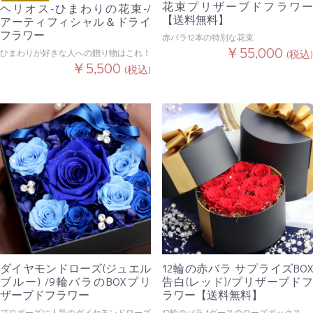
花束プリザーブドフラワー
ヘリオス-ひまわりの花束-/
【送料無料】
アーティフィシャル＆ドライ
フラワー
赤バラ12本の特別な花束
￥55,000
ひまわりが好きな人への贈り物はこれ！
(税込)
￥5,500
(税込)
ダイヤモンドローズ(ジュエル
12輪の赤バラ サプライズBOX
ブルー) /9輪バラのBOXプリ
告白(レッド)/プリザーブドフ
ザーブドフラワー
ラワー【送料無料】
プロポーズに人気のダイヤモンドローズ
12輪のバラ 1ダースのローズボックス