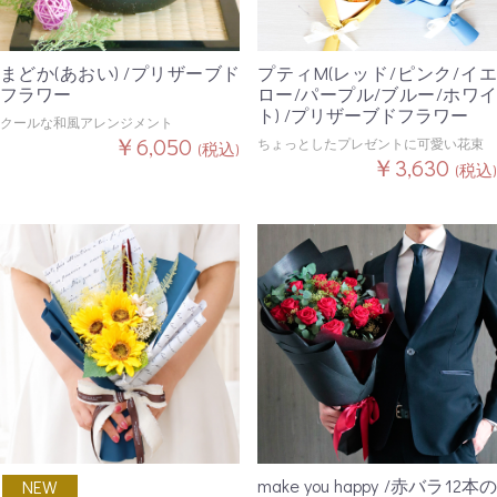
まどか(あおい) /プリザーブド
プティM(レッド/ピンク/イエ
フラワー
ロー/パープル/ブルー/ホワイ
ト) /プリザーブドフラワー
クールな和風アレンジメント
￥6,050
ちょっとしたプレゼントに可愛い花束
(税込)
￥3,630
(税込)
make you happy /赤バラ12本の
NEW