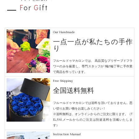
F
or
G
ift
Our Handmade
一点一点が私たちの手作
り
フルールドゥマカロンでは、
高品質なプリザーブドフラ
ワーのみを厳選し、専門スタッフが
1輪1輪丁寧に手作業
で商品を作っています。
Free Shipping
全国送料無料
フルールドゥマカロンでは送料を頂いておりません。
思
い切りお買い物をお楽しみください！
※送料無料は、オンラインからのご注文に限ります。（T
EL,FAX,メールからのご注文は別途送料を頂戴いたしま
す）
Instruction Manual