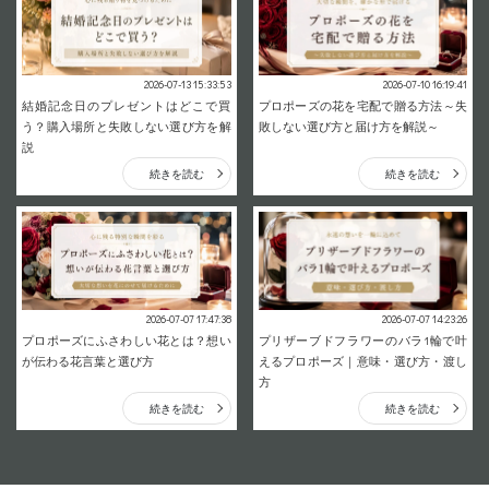
2026-07-13 15:33:53
2026-07-10 16:19:41
結婚記念日のプレゼントはどこで買
プロポーズの花を宅配で贈る方法～失
う？購入場所と失敗しない選び方を解
敗しない選び方と届け方を解説～
説
続きを読む
続きを読む
2026-07-07 17:47:38
2026-07-07 14:23:26
プロポーズにふさわしい花とは？想い
プリザーブドフラワーのバラ1輪で叶
が伝わる花言葉と選び方
えるプロポーズ｜意味・選び方・渡し
方
続きを読む
続きを読む