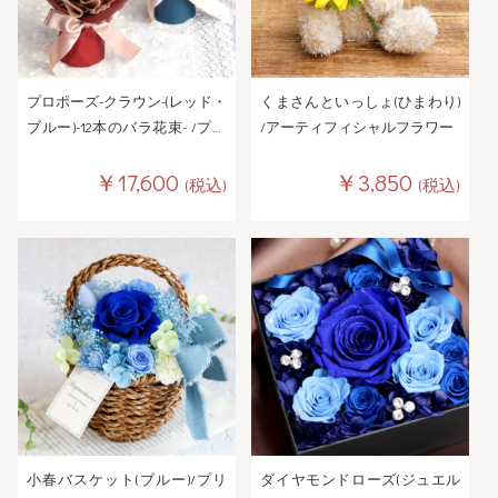
プロポーズ-クラウン-(レッド・
くまさんといっしょ(ひまわり)
ブルー)-12本のバラ花束- /プリ
/アーティフィシャルフラワー
ザーブドフラワー
￥17,600
￥3,850
(税込)
(税込)
小春バスケット(ブルー)/プリ
ダイヤモンドローズ(ジュエル