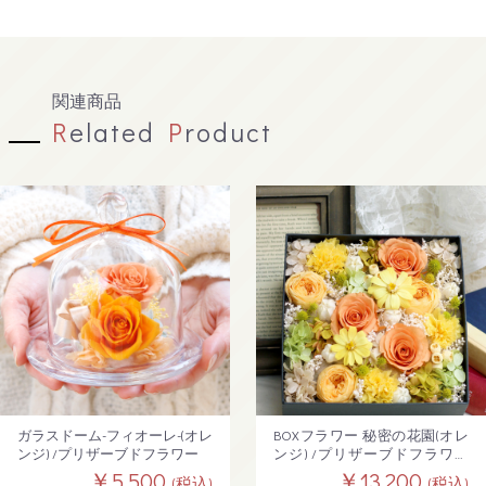
関連商品
R
elated
P
roduct
ガラスドーム-フィオーレ-(オレ
BOXフラワー 秘密の花園(オレ
ンジ) /プリザーブドフラワー
ンジ) /プリザーブドフラワー
【送料無料】
￥5,500
￥13,200
(税込)
(税込)