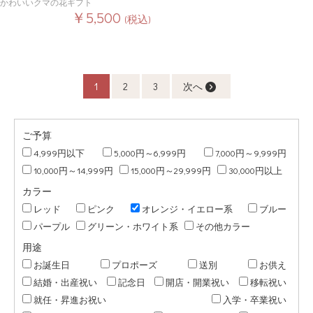
かわいいクマの花ギフト
￥5,500
(税込)
1
2
3
次へ
ご予算
4,999円以下
5,000円～6,999円
7,000円～9,999円
10,000円～14,999円
15,000円～29,999円
30,000円以上
カラー
レッド
ピンク
オレンジ・イエロー系
ブルー
パープル
グリーン・ホワイト系
その他カラー
用途
お誕生日
プロポーズ
送別
お供え
結婚・出産祝い
記念日
開店・開業祝い
移転祝い
就任・昇進お祝い
入学・卒業祝い