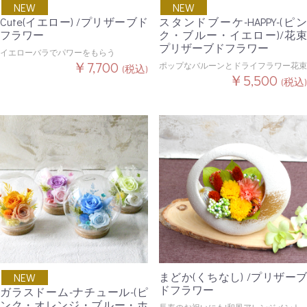
NEW
NEW
Cute(イエロー) /プリザーブド
スタンドブーケ-HAPPY-(ピン
フラワー
ク・ブルー・イエロー)/花束
プリザーブドフラワー
イエローバラでパワーをもらう
￥7,700
ポップなバルーンとドライフラワー花束
(税込)
￥5,500
(税込)
まどか(くちなし) /プリザーブ
NEW
ドフラワー
ガラスドーム-ナチュール-(ピ
ンク・オレンジ・ブルー・ホ