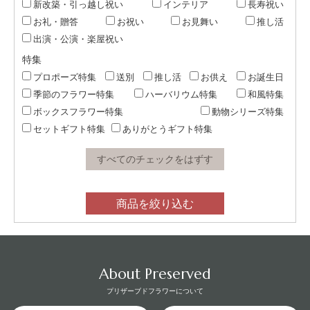
新改築・引っ越し祝い
インテリア
長寿祝い
お礼・贈答
お祝い
お見舞い
推し活
出演・公演・楽屋祝い
特集
プロポーズ特集
送別
推し活
お供え
お誕生日
季節のフラワー特集
ハーバリウム特集
和風特集
ボックスフラワー特集
動物シリーズ特集
セットギフト特集
ありがとうギフト特集
すべてのチェックをはずす
商品を絞り込む
About Preserved
プリザーブドフラワーについて