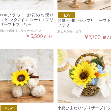
BOXフラワー お花のお便り
NEW
（ピンク/イエロー）/プリ
お供え-想い花 /プリザーブド
ザーブドフラワー
フラワー
想いを伝えるフラワーボックス
悲しみを癒すお花
￥5,500
￥7,700
(税込)
(税込)
小夏ひまわり/プリザーブドフ
NEW