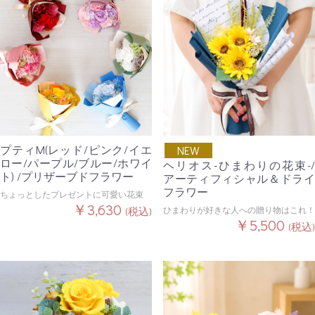
プティM(レッド/ピンク/イエ
NEW
ロー/パープル/ブルー/ホワイ
ヘリオス-ひまわりの花束-/
ト) /プリザーブドフラワー
アーティフィシャル＆ドライ
フラワー
ちょっとしたプレゼントに可愛い花束
￥3,630
ひまわりが好きな人への贈り物はこれ！
(税込)
￥5,500
(税込)