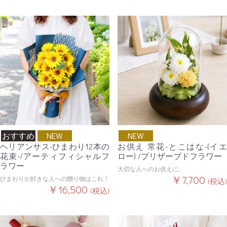
おすすめ
NEW
NEW
ヘリアンサス-ひまわり12本の
お供え 常花-とこはな-(イエ
花束-/アーティフィシャルフ
ロー) /プリザーブドフラワー
ラワー
大切な人へのお供えに。
￥7,700
ひまわりが好きな人への贈り物はこれ！
(税込)
￥16,500
(税込)