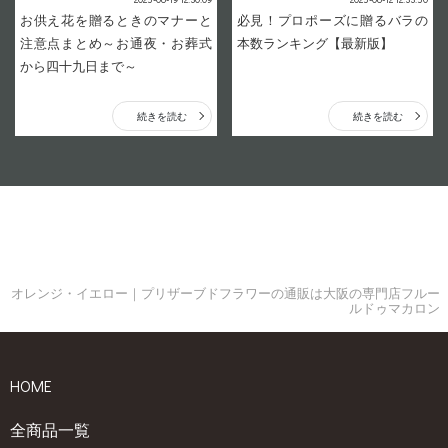
お供え花を贈るときのマナーと
必見！プロポーズに贈るバラの
注意点まとめ～お通夜・お葬式
本数ランキング【最新版】
から四十九日まで～
続きを読む
続きを読む
オレンジ・イエロー｜プリザーブドフラワーの通販は大阪の専門店フルー
ルドゥマカロン
HOME
全商品一覧