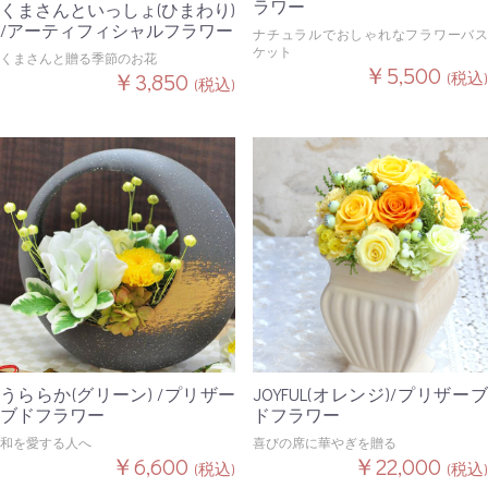
ラワー
くまさんといっしょ(ひまわり)
/アーティフィシャルフラワー
ナチュラルでおしゃれなフラワーバス
ケット
くまさんと贈る季節のお花
￥5,500
￥3,850
(税込)
(税込)
うららか(グリーン) /プリザー
JOYFUL(オレンジ)/プリザーブ
ブドフラワー
ドフラワー
和を愛する人へ
喜びの席に華やぎを贈る
￥6,600
￥22,000
(税込)
(税込)