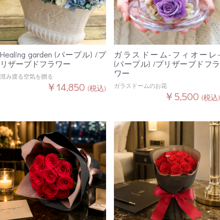
Healing garden (パープル) /プ
ガラスドーム-フィオーレ-
リザーブドフラワー
(パープル) /プリザーブドフラ
ワー
澄み渡る空気を贈る
￥14,850
ガラスドームのお花
(税込)
￥5,500
(税込)