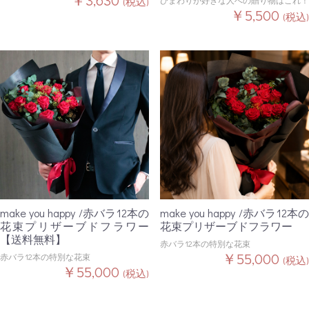
￥3,630
ひまわりが好きな人への贈り物はこれ！
(税込)
￥5,500
(税込)
make you happy /赤バラ12本の
make you happy /赤バラ12本の
花束プリザーブドフラワー
花束プリザーブドフラワー
【送料無料】
赤バラ12本の特別な花束
￥55,000
赤バラ12本の特別な花束
(税込)
￥55,000
(税込)