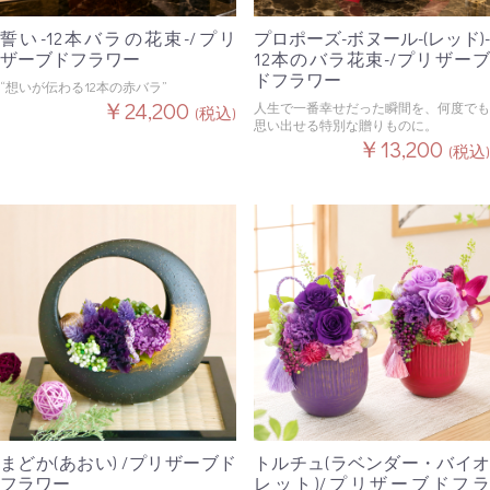
誓い-12本バラの花束-/プリ
プロポーズ-ボヌール-(レッド)-
ザーブドフラワー
12本のバラ花束-/プリザーブ
ドフラワー
“想いが伝わる12本の赤バラ”
￥24,200
人生で一番幸せだった瞬間を、何度でも
(税込)
思い出せる特別な贈りものに。
￥13,200
(税込)
まどか(あおい) /プリザーブド
トルチュ(ラベンダー・バイオ
フラワー
レット)/プリザーブドフラ