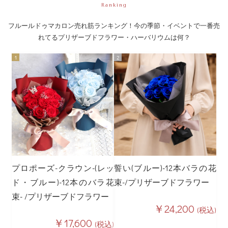
Ranking
フルールドゥマカロン売れ筋ランキング！今の季節・イベントで一番売
れてるプリザーブドフラワー・ハーバリウムは何？
プロポーズ-クラウン-(レッ
誓い(ブルー)-12本バラの花
ド・ブルー)-12本のバラ花
束-/プリザーブドフラワー
束- /プリザーブドフラワー
￥24,200
(税込)
￥17,600
(税込)