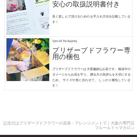
安心の取扱説明書付き
長く楽しんで頂けるための
お手入れ方法を記載していま
す！
Special Packaging
プリザーブドフラワー専
用の梱包
プリザーブドフラワーは
大変繊細なお花です。
輸送中の
ダメージからお花を守り、
贈る方の気持ちを大切にする
ため、
サイズや形に合わせて、
しっかり梱包していま
す！
記念日はプリザーブドフラワーの花束・アレンジメントで｜大阪の専門店
フルールドゥマカロン