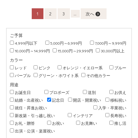
1
2
3
...
次へ
ご予算
4,999円以下
5,000円～6,999円
7,000円～9,999円
10,000円～14,999円
15,000円～29,999円
30,000円以上
カラー
レッド
ピンク
オレンジ・イエロー系
ブルー
パープル
グリーン・ホワイト系
その他カラー
用途
お誕生日
プロポーズ
送別
お供え
結婚・出産祝い
記念日
開店・開業祝い
移転祝い
就任・昇進お祝い
入学・卒業祝い
新改築・引っ越し祝い
インテリア
長寿祝い
お礼・贈答
お祝い
お見舞い
推し活
出演・公演・楽屋祝い