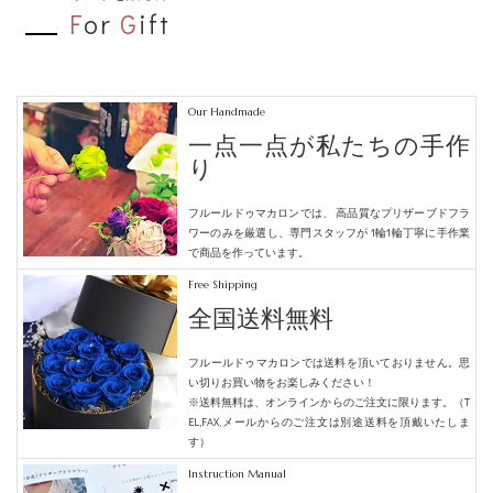
F
or
G
ift
Our Handmade
一点一点が私たちの手作
り
フルールドゥマカロンでは、
高品質なプリザーブドフラ
ワーのみを厳選し、専門スタッフが
1輪1輪丁寧に手作業
で商品を作っています。
Free Shipping
全国送料無料
フルールドゥマカロンでは送料を頂いておりません。
思
い切りお買い物をお楽しみください！
※送料無料は、オンラインからのご注文に限ります。（T
EL,FAX,メールからのご注文は別途送料を頂戴いたしま
す）
Instruction Manual