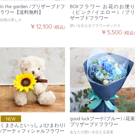
in the garden /プリザーブドフ
BOXフラワー お花のお便り
ラワー【送料無料】
（ピンク/イエロー）/プリ
ザーブドフラワー
自然の美しさ
￥12,100
想いを伝えるフラワーボックス
(税込)
￥5,500
(税込)
good luckブーケ(ブルー) /花束
NEW
プリザーブドフラワー
くまさんといっしょ(ひまわり)
/アーティフィシャルフラワー
あなたの想いを伝える花束