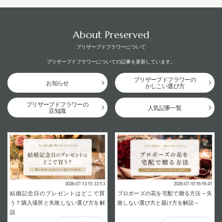
About Preserved
プリザーブドフラワーについて
プリザーブドフラワーについての記事を更新しています。
プリザーブドフラワーの
お知らせ
かしこい選び方
プリザーブドフラワーの
人気記事一覧
豆知識
2026-07-13 15:33:53
2026-07-10 16:19:41
結婚記念日のプレゼントはどこで買
プロポーズの花を宅配で贈る方法～失
う？購入場所と失敗しない選び方を解
敗しない選び方と届け方を解説～
説