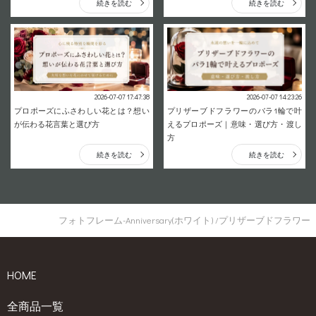
続きを読む
続きを読む
2026-07-07 17:47:38
2026-07-07 14:23:26
プロポーズにふさわしい花とは？想い
プリザーブドフラワーのバラ1輪で叶
が伝わる花言葉と選び方
えるプロポーズ｜意味・選び方・渡し
方
続きを読む
続きを読む
フォトフレーム-Anniversary(ホワイト) /プリザーブドフラワー
HOME
全商品一覧