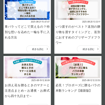
2025-08-21 15:47:47
2025-08-20 13:33:11
青バラってどこで買えるの？特
いつ渡すのがベスト？送別の贈
別な想いを込めた一輪を手に入
り物を渡すタイミングと、送別
れる方法
におすすめのプリザーブドフラ
ワー
続きを読む
続きを読む
2025-08-19 12:30:09
2025-08-12 12:33:50
お供え花を贈るときのマナーと
必見！プロポーズに贈るバラの
注意点まとめ～お通夜・お葬式
本数ランキング【最新版】
から四十九日まで～