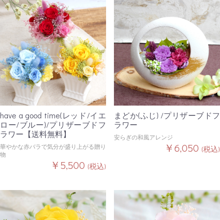
have a good time(レッド/イエ
まどか(ふじ) /プリザーブドフ
ロー/ブルー)/プリザーブドフ
ラワー
ラワー【送料無料】
安らぎの和風アレンジ
￥6,050
華やかな赤バラで気分が盛り上がる贈り
(税込)
物
￥5,500
(税込)