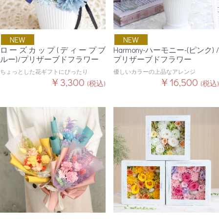
NEW
NEW
ローズカップ(ディープブ
Harmony-ハーモニー-(ピンク) /
ルー)/プリザーブドフラワー
プリザーブドフラワー
ちょっとした花ギフトにぴったり
優しいカラーの上品なアレンジ
￥3,300
￥16,500
(税込)
(税込)