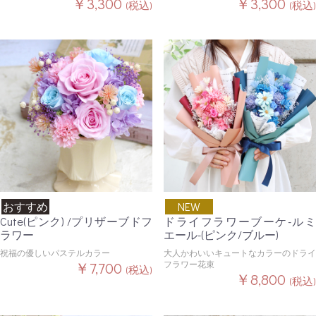
￥3,300
￥3,300
(税込)
(税込)
おすすめ
NEW
Cute(ピンク) /プリザーブドフ
ドライフラワーブーケ-ルミ
ラワー
エール-(ピンク/ブルー)
祝福の優しいパステルカラー
大人かわいいキュートなカラーのドライ
￥7,700
フラワー花束
(税込)
￥8,800
(税込)