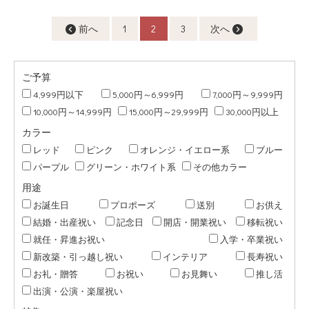
前へ
1
2
3
次へ
ご予算
4,999円以下
5,000円～6,999円
7,000円～9,999円
10,000円～14,999円
15,000円～29,999円
30,000円以上
カラー
レッド
ピンク
オレンジ・イエロー系
ブルー
パープル
グリーン・ホワイト系
その他カラー
用途
お誕生日
プロポーズ
送別
お供え
結婚・出産祝い
記念日
開店・開業祝い
移転祝い
就任・昇進お祝い
入学・卒業祝い
新改築・引っ越し祝い
インテリア
長寿祝い
お礼・贈答
お祝い
お見舞い
推し活
出演・公演・楽屋祝い