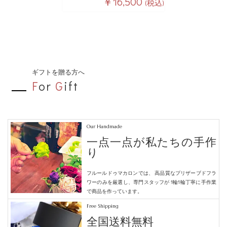
￥16,500
(税込)
ギフトを贈る方へ
F
or
G
ift
Our Handmade
一点一点が私たちの手作
り
フルールドゥマカロンでは、
高品質なプリザーブドフラ
ワーのみを厳選し、専門スタッフが
1輪1輪丁寧に手作業
で商品を作っています。
Free Shipping
全国送料無料