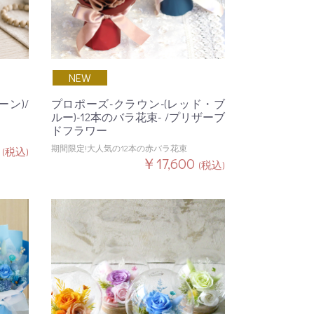
NEW
ーン)/
プロポーズ-クラウン-(レッド・ブ
ルー)-12本のバラ花束- /プリザーブ
ドフラワー
0
期間限定!大人気の12本の赤バラ花束
(税込)
￥17,600
(税込)