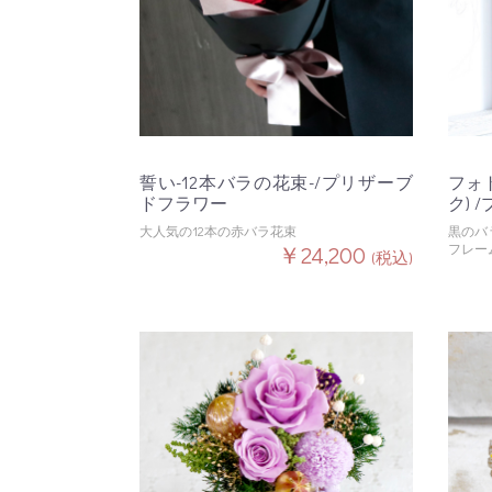
誓い-12本バラの花束-/プリザーブ
フォト
ドフラワー
ク)
大人気の12本の赤バラ花束
黒のバ
￥24,200
フレー
(税込)