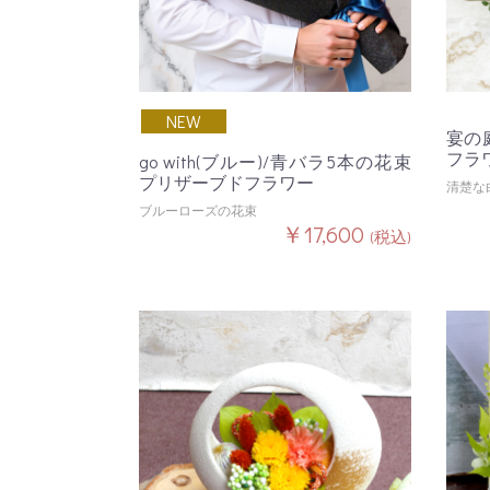
NEW
宴の
フラ
go with(ブルー)/青バラ5本の花束
プリザーブドフラワー
清楚な
ブルーローズの花束
￥17,600
(税込)