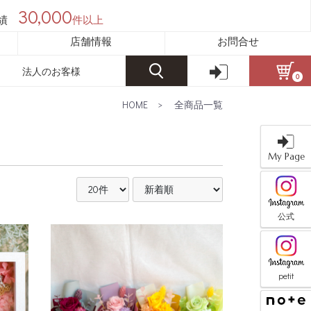
30,000
績
件以上
店舗情報
お問合せ
法人のお客様
0
HOME
>
全商品一覧
My Page
公式
petit