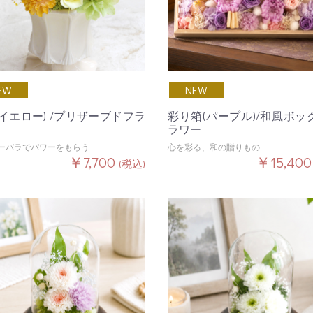
EW
NEW
e(イエロー) /プリザーブドフラ
彩り箱(パープル)/和風ボッ
ラワー
ーバラでパワーをもらう
心を彩る、和の贈りもの
￥7,700
￥15,40
(税込)