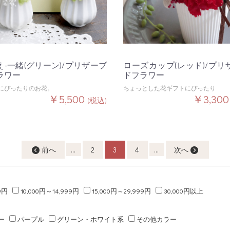
え-一緒(グリーン)/プリザーブ
ローズカップ(レッド)/プリ
ラワー
ドフラワー
にぴったりのお花。
ちょっとした花ギフトにぴったり
￥5,500
￥3,30
(税込)
前へ
...
2
3
4
...
次へ
9円
10,000円～14,999円
15,000円～29,999円
30,000円以上
ー
パープル
グリーン・ホワイト系
その他カラー