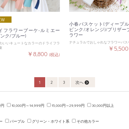
EW
小春バスケット(ディープル
ピンク/オレンジ)/プリザー
イフラワーブーケ-ルミエー
ラワー
ピンク/ブルー)
ナチュラルでおしゃれなフラワーバス
わいいキュートなカラーのドライフラ
￥5,50
束
￥8,800
(税込)
1
2
3
次へ
9円
10,000円～14,999円
15,000円～29,999円
30,000円以上
ー
パープル
グリーン・ホワイト系
その他カラー