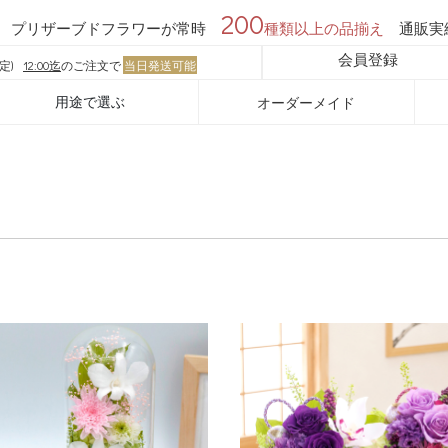
200
プリザーブドフラワーが常時
種類以上の品揃え
通販実
会員登録
定)
12:00迄
のご注文で
当日発送可能
用途で選ぶ
オーダーメイド