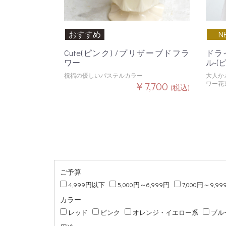
おすすめ
N
Cute(ピンク) /プリザーブドフラ
ドラ
ワー
ル-(
祝福の優しいパステルカラー
大人か
￥7,700
ワー花
(税込)
ご予算
4,999円以下
5,000円～6,999円
7,000円～9,99
カラー
レッド
ピンク
オレンジ・イエロー系
ブル