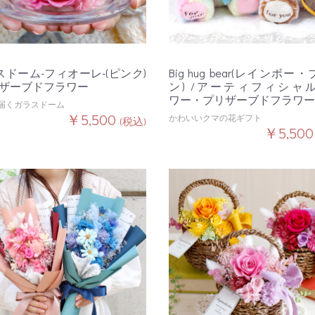
スドーム-フィオーレ-(ピンク)
Big hug bear(レインボー
リザーブドフラワー
ン) /アーティフィシャ
ワー・プリザーブドフラワー
届くガラスドーム
￥5,500
かわいいクマの花ギフト
(税込)
￥5,50