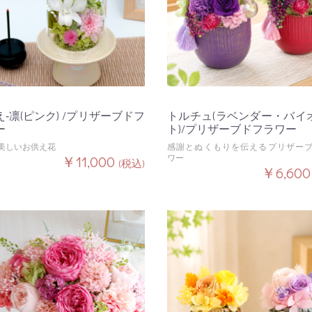
‐凛(ピンク) /プリザーブドフ
トルチュ(ラベンダー・バイ
ー
ト)/プリザーブドフラワー
美しいお供え花
感謝とぬくもりを伝えるプリザー
￥11,000
ワー
(税込)
￥6,60