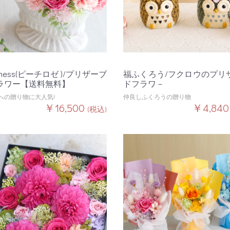
piness(ピーチロゼ )/プリザーブ
福ふくろう/フクロウのプリ
ラワー【送料無料】
ドフラワ－
への贈り物に大人気!
仲良しふくろうの贈り物
￥16,500
￥4,84
(税込)