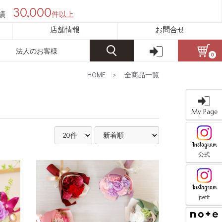
30,000
績
件以上
店舗情報
お問合せ
法人のお客様
0
HOME
>
全商品一覧
My Page
公式
petit