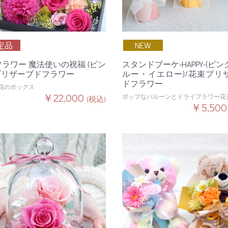
定品
NEW
フラワー 魔法使いの祝福 (ピン
スタンドブーケ-HAPPY-(ピ
/プリザーブドフラワー
ルー・イエロー)/花束プリ
ドフラワー
花のボックス
￥22,000
ポップなバルーンとドライフラワー花
(税込)
￥5,50