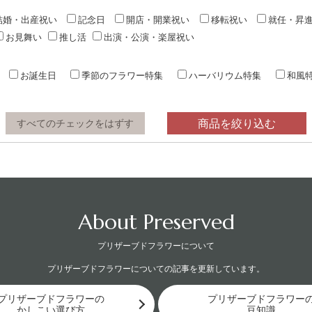
結婚・出産祝い
記念日
開店・開業祝い
移転祝い
就任・昇
お見舞い
推し活
出演・公演・楽屋祝い
お誕生日
季節のフラワー特集
ハーバリウム特集
和風
商品を絞り込む
すべてのチェックをはずす
About Preserved
プリザーブドフラワーについて
プリザーブドフラワーについての記事を更新しています。
プリザーブドフラワーの
プリザーブドフラワー
かしこい選び方
豆知識