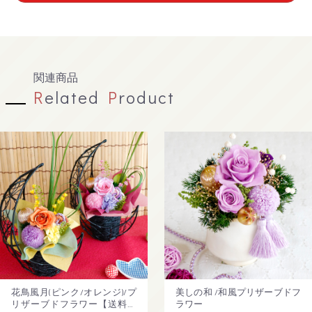
関連商品
R
elated
P
roduct
花鳥風月(ピンク/オレンジ)/プ
美しの和 /和風プリザーブドフ
リザーブドフラワー【送料無
ラワー