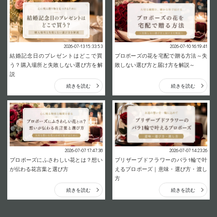
2026-07-13 15:33:53
2026-07-10 16:19:41
結婚記念日のプレゼントはどこで買
プロポーズの花を宅配で贈る方法～失
う？購入場所と失敗しない選び方を解
敗しない選び方と届け方を解説～
説
続きを読む
続きを読む
2026-07-07 17:47:38
2026-07-07 14:23:26
プロポーズにふさわしい花とは？想い
プリザーブドフラワーのバラ1輪で叶
が伝わる花言葉と選び方
えるプロポーズ｜意味・選び方・渡し
方
続きを読む
続きを読む