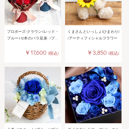
プロポーズ-クラウン-(レッド・
くまさんといっしょ(ひまわり)
ブルー)-12本のバラ花束- /プリ
/アーティフィシャルフラワー
ザーブドフラワー
￥17,600
￥3,850
(税込)
(税込)