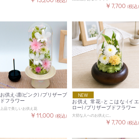
(税込)
￥7,700
(税込)
お供え‐凛(ピンク) /プリザーブ
NEW
ドフラワー
お供え 常花-とこはな-(イエ
ロー) /プリザーブドフラワー
上品で美しいお供え花
￥11,000
大切な人へのお供えに。
(税込)
￥7,700
(税込)