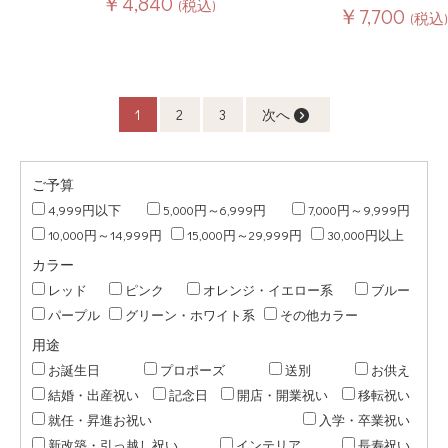
￥4,840
(税込)
￥7,700
(税込)
1
2
3
次へ
ご予算
4,999円以下
5,000円～6,999円
7,000円～9,999円
10,000円～14,999円
15,000円～29,999円
30,000円以上
カラー
レッド
ピンク
オレンジ・イエロー系
ブルー
パープル
グリーン・ホワイト系
その他カラー
用途
お誕生日
プロポーズ
送別
お供え
結婚・出産祝い
記念日
開店・開業祝い
移転祝い
就任・昇進お祝い
入学・卒業祝い
新改築・引っ越し祝い
インテリア
長寿祝い