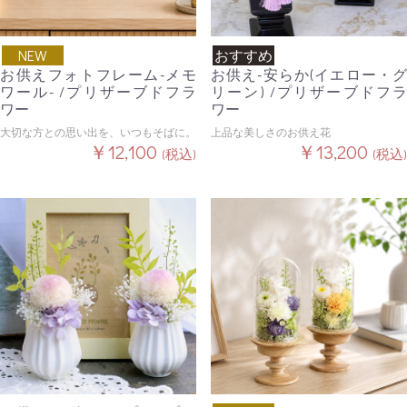
NEW
おすすめ
お供えフォトフレーム-メモ
お供え-安らか(イエロー・グ
ワール- /プリザーブドフラ
リーン) /プリザーブドフラ
ワー
ワー
大切な方との思い出を、いつもそばに。
上品な美しさのお供え花
￥12,100
￥13,200
(税込)
(税込)