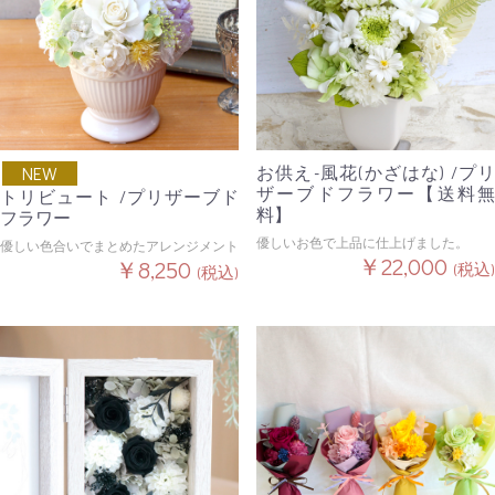
お供え-風花(かざはな) /プリ
NEW
ザーブドフラワー【送料無
トリビュート /プリザーブド
料】
フラワー
優しいお色で上品に仕上げました。
優しい色合いでまとめたアレンジメント
￥22,000
￥8,250
(税込)
(税込)