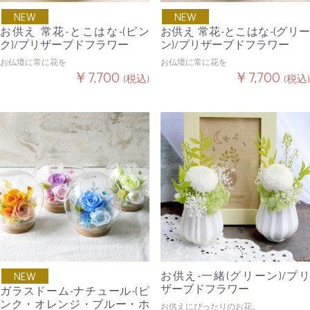
NEW
NEW
お供え 常花-とこはな-(ピン
お供え 常花-とこはな-(グリー
ク)/プリザーブドフラワー
ン)/プリザーブドフラワー
お仏壇に常に花を
お仏壇に常に花を
￥7,700
￥7,700
(税込)
(税込)
お供え-一緒(グリーン)/プリ
NEW
ザーブドフラワー
ガラスドーム-ナチュール-(ピ
ンク・オレンジ・ブルー・ホ
お供えにぴったりのお花。