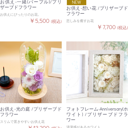
お供え-一緒(パープル)/プリ
NEW
ザーブドフラワー
お供え-想い花 /プリザーブド
フラワー
お供えにぴったりのお花。
￥5,500
悲しみを癒すお花
(税込)
￥7,700
(税込)
お供え-光の庭 /プリザーブド
フォトフレーム-Anniversary(ホ
フラワー
ワイト) /プリザーブドフラ
ワー
スリムで置きやすいお供え花
￥13,200
清潔感があるホワイト