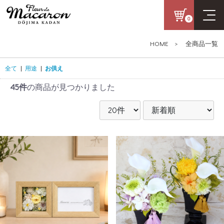
0
HOME
>
全商品一覧
全て
|
用途
|
お供え
45件
の商品が見つかりました