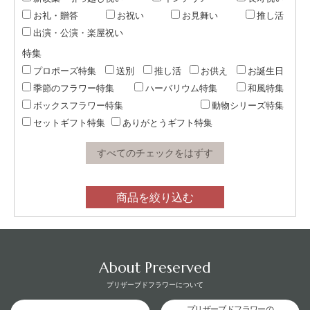
お礼・贈答
お祝い
お見舞い
推し活
出演・公演・楽屋祝い
特集
プロポーズ特集
送別
推し活
お供え
お誕生日
季節のフラワー特集
ハーバリウム特集
和風特集
ボックスフラワー特集
動物シリーズ特集
セットギフト特集
ありがとうギフト特集
すべてのチェックをはずす
商品を絞り込む
About Preserved
プリザーブドフラワーについて
プリザーブドフラワーの