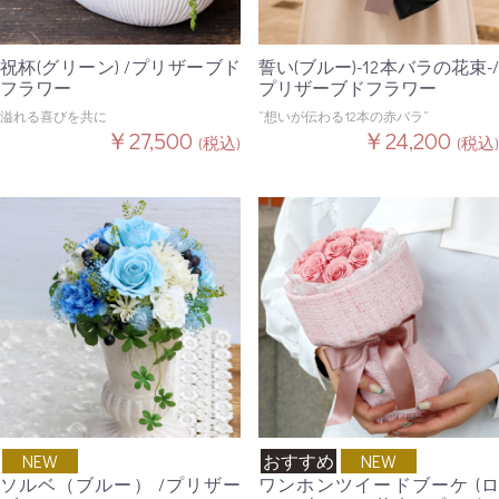
祝杯(グリーン) /プリザーブド
誓い(ブルー)-12本バラの花束-/
フラワー
プリザーブドフラワー
溢れる喜びを共に
“想いが伝わる12本の赤バラ”
￥27,500
￥24,200
(税込)
(税込)
NEW
おすすめ
NEW
ソルベ（ブルー） /プリザー
ワンホンツイードブーケ (ロ