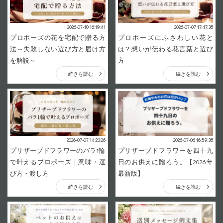
2026-07-10 16:19:41
2026-07-07 17:47:38
プロポーズの花を宅配で贈る方
プロポーズにふさわしい花と
法～失敗しない選び方と届け方
は？想いが伝わる花言葉と選び
を解説～
方
続きを読む
続きを読む
2026-07-07 14:23:26
2026-07-06 16:59:38
プリザーブドフラワーのバラ1輪
プリザーブドフラワーを四十九
で叶えるプロポーズ｜意味・選
日のお供えに贈ろう。【2026年
び方・渡し方
最新版】
続きを読む
続きを読む