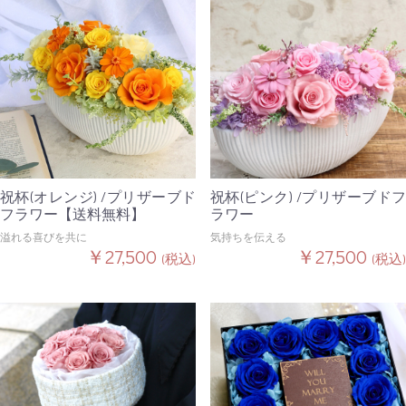
祝杯(オレンジ) /プリザーブド
祝杯(ピンク) /プリザーブドフ
フラワー【送料無料】
ラワー
溢れる喜びを共に
気持ちを伝える
￥27,500
￥27,500
(税込)
(税込)