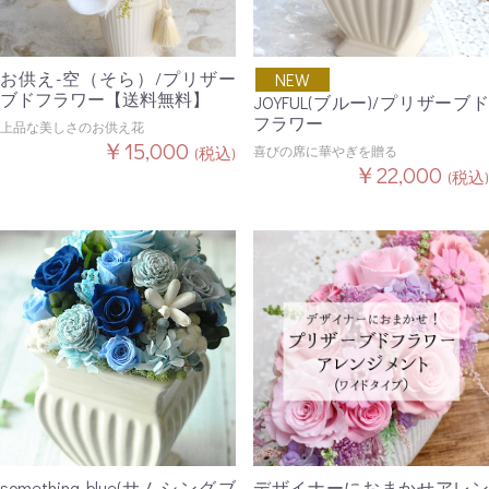
お供え-空（そら）/プリザー
NEW
ブドフラワー【送料無料】
JOYFUL(ブルー)/プリザーブド
フラワー
上品な美しさのお供え花
￥15,000
喜びの席に華やぎを贈る
(税込)
￥22,000
(税込)
something blue(サムシングブ
デザイナーにおまかせアレン