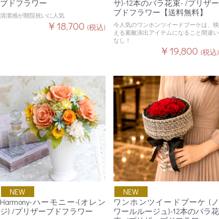
ブドフラワー
サ)-12本のバラ花束- /プリザー
ブドフラワー【送料無料】
清潔感が開院祝いに人気
￥18,700
今人気のワンホンツイードブーケは、映
(税込)
える素敵演出アイテムになること間違い
なし！
￥19,800
(税込)
NEW
NEW
Harmony-ハーモニー-(オレン
ワンホンツイードブーケ (ノ
ジ) /プリザーブドフラワー
ワールルージュ)-12本のバラ花