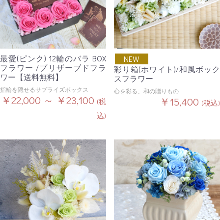
最愛(ピンク) 12輪のバラ BOX
NEW
フラワー /プリザーブドフラ
彩り箱(ホワイト)/和風ボック
ワー【送料無料】
スフラワー
指輪を隠せるサプライズボックス
心を彩る、和の贈りもの
￥22,000 ～ ￥23,100
￥15,400
(税
(税込)
込)