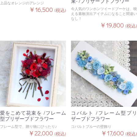
束- /プリザーブドフラワー
上品なオレンジのアレンジ
￥16,500
今人気のワンホンツイードブーケは、映
(税込)
える素敵演出アイテムになること間違い
なし！
￥19,800
(税込)
愛をこめて花束を /フレーム
コバルト /フレーム型プリ
型プリザーブドフラワー
ザーブドフラワー
フレーム型で、贈り物にぴったり♪
コバルトブルーの壁飾り
￥22,000
￥17,600
(税込)
(税込)