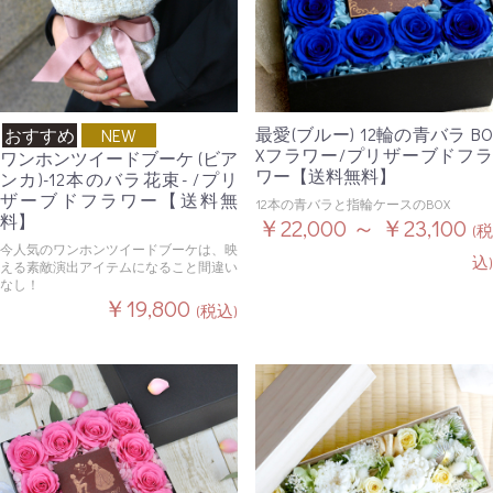
最愛(ブルー) 12輪の青バラ BO
おすすめ
NEW
Xフラワー/プリザーブドフラ
ワンホンツイードブーケ (ビア
ワー【送料無料】
ンカ)-12本のバラ花束- /プリ
ザーブドフラワー【送料無
12本の青バラと指輪ケースのBOX
料】
￥22,000 ～ ￥23,100
(税
今人気のワンホンツイードブーケは、映
込)
える素敵演出アイテムになること間違い
なし！
￥19,800
(税込)