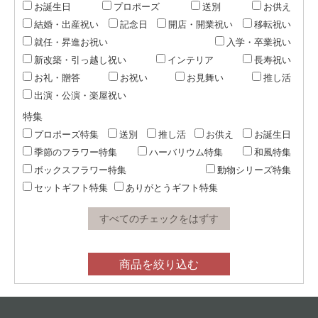
お誕生日
プロポーズ
送別
お供え
結婚・出産祝い
記念日
開店・開業祝い
移転祝い
就任・昇進お祝い
入学・卒業祝い
新改築・引っ越し祝い
インテリア
長寿祝い
お礼・贈答
お祝い
お見舞い
推し活
出演・公演・楽屋祝い
特集
プロポーズ特集
送別
推し活
お供え
お誕生日
季節のフラワー特集
ハーバリウム特集
和風特集
ボックスフラワー特集
動物シリーズ特集
セットギフト特集
ありがとうギフト特集
すべてのチェックをはずす
商品を絞り込む