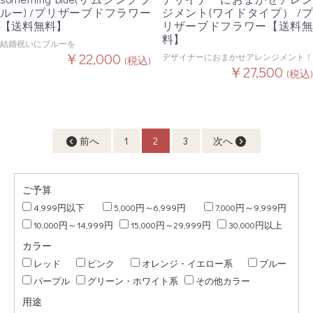
ルー) /プリザーブドフラワー
ジメント(ワイドタイプ） /プ
【送料無料】
リザーブドフラワー【送料無
料】
結婚祝いにブルーを
￥22,000
デザイナーにおまかせアレンジメント！
(税込)
￥27,500
(税込)
前へ
1
2
3
次へ
ご予算
4,999円以下
5,000円～6,999円
7,000円～9,999円
10,000円～14,999円
15,000円～29,999円
30,000円以上
カラー
レッド
ピンク
オレンジ・イエロー系
ブルー
パープル
グリーン・ホワイト系
その他カラー
用途