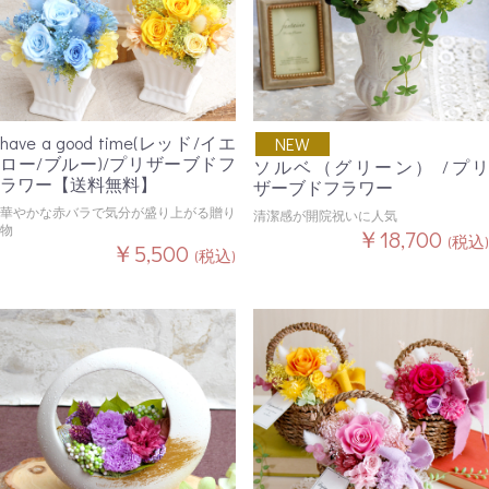
have a good time(レッド/イエ
NEW
ロー/ブルー)/プリザーブドフ
ソルベ（グリーン） /プリ
ラワー【送料無料】
ザーブドフラワー
華やかな赤バラで気分が盛り上がる贈り
清潔感が開院祝いに人気
物
￥18,700
(税込)
￥5,500
(税込)