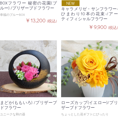
BOXフラワー 秘密の花園(ブ
NEW
ルー) /プリザーブドフラワー
キャラメリゼ・サンフラワー-
ひまわり10本の花束-/アー
幸福のブルーBOX
ティフィシャルフラワー
￥13,200
(税込)
￥9,900
(税込)
まどか(ももいろ) /プリザーブ
ローズカップ(イエロー)/プリ
ドフラワー
ザーブドフラワー
ユニークな和の器
ちょっとした花ギフトにぴったり