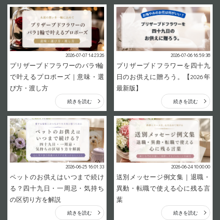
2026-07-07 14:23:26
2026-07-06 16:59:38
プリザーブドフラワーのバラ1輪
プリザーブドフラワーを四十九
で叶えるプロポーズ｜意味・選
日のお供えに贈ろう。【2026年
び方・渡し方
最新版】
続きを読む
続きを読む
2026-06-25 16:01:33
2026-06-24 10:00:00
ペットのお供えはいつまで続け
送別メッセージ例文集｜退職・
る？四十九日・一周忌・気持ち
異動・転職で使える心に残る言
の区切り方を解説
葉
続きを読む
続きを読む