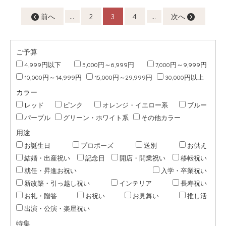
前へ
...
2
3
4
...
次へ
ご予算
4,999円以下
5,000円～6,999円
7,000円～9,999円
10,000円～14,999円
15,000円～29,999円
30,000円以上
カラー
レッド
ピンク
オレンジ・イエロー系
ブルー
パープル
グリーン・ホワイト系
その他カラー
用途
お誕生日
プロポーズ
送別
お供え
結婚・出産祝い
記念日
開店・開業祝い
移転祝い
就任・昇進お祝い
入学・卒業祝い
新改築・引っ越し祝い
インテリア
長寿祝い
お礼・贈答
お祝い
お見舞い
推し活
出演・公演・楽屋祝い
特集