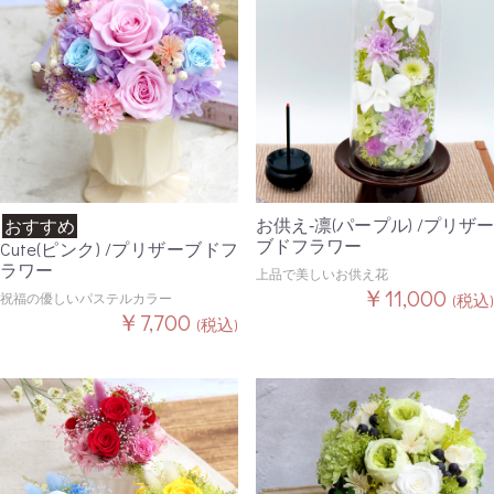
お供え‐凛(パープル) /プリザー
おすすめ
ブドフラワー
Cute(ピンク) /プリザーブドフ
ラワー
上品で美しいお供え花
￥11,000
祝福の優しいパステルカラー
(税込)
￥7,700
(税込)