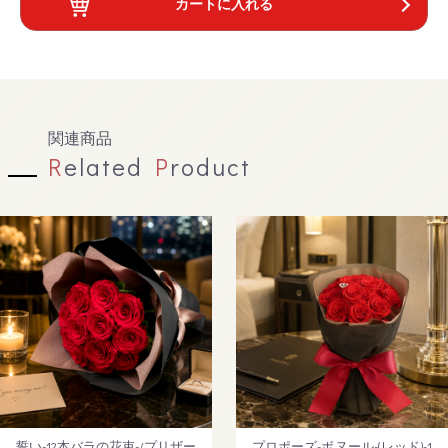
カートに入れる
関連商品
R
elated
P
roduct
誓い-12本バラの花束-/プリザー
プロポーズ-ボヌール-(レッド)-1