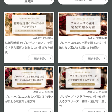
豆知識
2026-07-13 15:33:53
2026-07-10 16:19:41
結婚記念日のプレゼントはどこで買
プロポーズの花を宅配で贈る方法～失
う？購入場所と失敗しない選び方を解
敗しない選び方と届け方を解説～
説
続きを読む
続きを読む
2026-07-07 17:47:38
2026-07-07 14:23:26
プロポーズにふさわしい花とは？想い
プリザーブドフラワーのバラ1輪で叶
が伝わる花言葉と選び方
えるプロポーズ｜意味・選び方・渡し
方