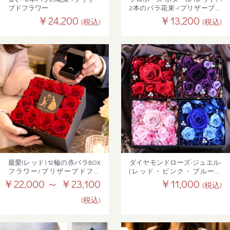
ブドフラワー
2本のバラ花束-/プリザーブド
フラワー
￥24,200
￥13,200
(税込)
(税込)
最愛(レッド) 12輪の赤バラBOX
ダイヤモンドローズ-ジュエル-
フラワー/プリザーブドフラ
(レッド・ピンク・ブルー・
ワー【送料無料】
パープル) /9輪バラのBOXプリ
￥22,000 ～ ￥23,100
￥11,000
(税込)
ザーブドフラワー
(税込)