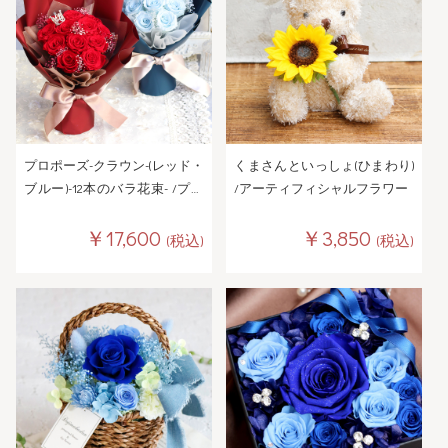
プロポーズ-クラウン-(レッド・
くまさんといっしょ(ひまわり)
ブルー)-12本のバラ花束- /プリ
/アーティフィシャルフラワー
ザーブドフラワー
￥17,600
￥3,850
(税込)
(税込)