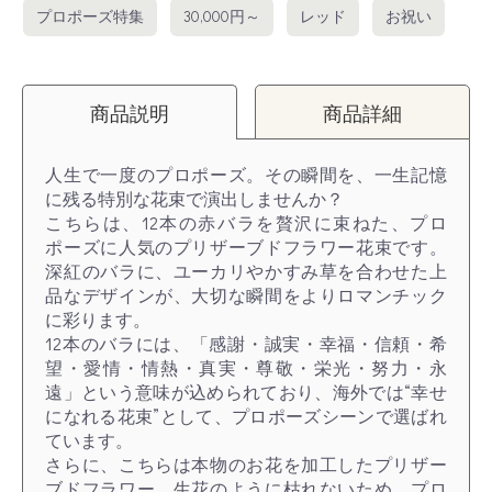
プロポーズ特集
30,000円～
レッド
お祝い
商品説明
商品詳細
人生で一度のプロポーズ。その瞬間を、一生記憶
に残る特別な花束で演出しませんか？
こちらは、12本の赤バラを贅沢に束ねた、プロ
ポーズに人気のプリザーブドフラワー花束です。
深紅のバラに、ユーカリやかすみ草を合わせた上
品なデザインが、大切な瞬間をよりロマンチック
に彩ります。
12本のバラには、「感謝・誠実・幸福・信頼・希
望・愛情・情熱・真実・尊敬・栄光・努力・永
遠」という意味が込められており、海外では“幸せ
になれる花束”として、プロポーズシーンで選ばれ
ています。
さらに、こちらは本物のお花を加工したプリザー
ブドフラワー。生花のように枯れないため、プロ