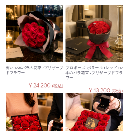
誓い-12本バラの花束-/プリザーブ
プロポーズ-ボヌール-(レッド)-12
ドフラワー
本のバラ花束-/プリザーブドフラ
ワー
￥24,200
(税込)
￥13,200
(税込)