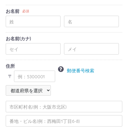
お名前
必須
お名前(カナ)
住所
郵便番号検索
〒