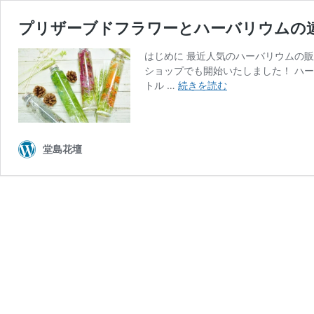
プリザーブドフラワーとハーバリウムの
はじめに 最近人気のハーバリウムの
ショップでも開始いたしました！ ハ
プ
トル …
続きを読む
リ
ザ
ー
ブ
堂島花壇
ド
フ
ラ
ワ
ー
と
ハ
ー
バ
リ
ウ